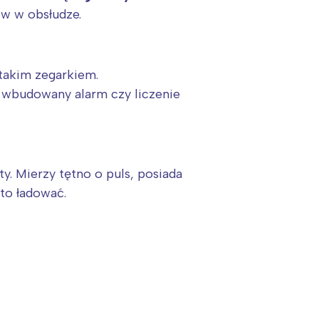
w w obsłudze.
 takim zegarkiem.
a wbudowany alarm czy liczenie
y. Mierzy tętno o puls, posiada
sto ładować.