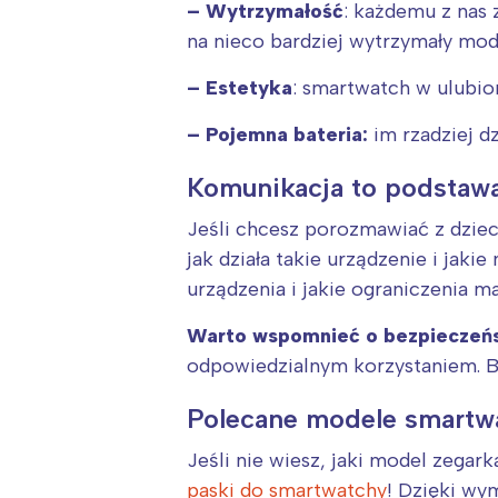
T
– Wytrzymałość
: każdemu z nas 
P
na nieco bardziej wytrzymały mod
W
– Estetyka
: smartwatch w ulubio
– Pojemna bateria:
im rzadziej d
Komunikacja to podstawa
Jeśli chcesz porozmawiać z dziec
jak działa takie urządzenie i jak
urządzenia i jakie ograniczenia m
Warto wspomnieć o bezpieczeń
odpowiedzialnym korzystaniem. By
Polecane modele smartw
Jeśli nie wiesz, jaki model zegar
paski do smartwatchy
! Dzięki wy