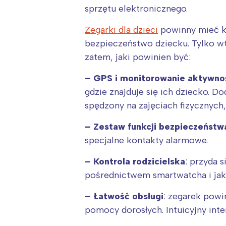
sprzętu elektronicznego.
Zegarki dla dzieci
powinny mieć ki
bezpieczeństwo dziecku. Tylko w
zatem, jaki powinien być:
– GPS i monitorowanie aktywno
gdzie znajduje się ich dziecko. 
spędzony na zajęciach fizycznyc
– Zestaw funkcji bezpieczeństw
specjalne kontakty alarmowe.
– Kontrola rodzicielska
: przyda 
pośrednictwem smartwatcha i jaki
W
– Łatwość obsługi
: zegarek powi
pomocy dorosłych. Intuicyjny inte
Ł