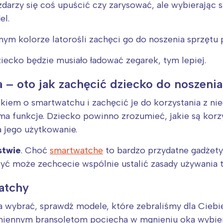
rójmiasto
Południe
zdarzy się coś upuścić czy zarysować, ale wybierając 
oznań
Północ
el.
rocław
Wszystkie
nym kolorze latorośli zachęci go do noszenia sprzętu p
Wybieram
ziecko będzie musiało ładować zegarek, tym lepiej.
 – oto jak zachęcić dziecko do noszeni
kiem o smartwatchu i zachęcić je do korzystania z nie
ie ma funkcje. Dziecko powinno zrozumieć, jakie są korz
a jego użytkowanie.
stwie
. Choć
smartwatche
to bardzo przydatne gadżety,
ć może zechcecie wspólnie ustalić zasady używania t
atchy
ka wybrać, sprawdź modele, które zebraliśmy dla Ciebi
miennym bransoletom pociecha w mgnieniu oka wybierz