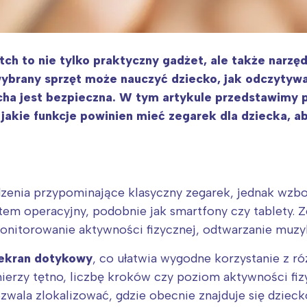
ch to nie tylko praktyczny gadżet, ale także narzę
brany sprzęt może nauczyć dziecko, jak odczytywa
cha jest bezpieczna. W tym artykule przedstawimy 
akie funkcje powinien mieć zegarek dla dziecka, ab
zenia przypominające klasyczny zegarek, jednak wzbog
stem operacyjny, podobnie jak smartfony czy tablety.
monitorowanie aktywności fizycznej, odtwarzanie muzy
ekran dotykowy
, co ułatwia wygodne korzystanie z ró
rzy tętno, liczbę kroków czy poziom aktywności fiz
wala zlokalizować, gdzie obecnie znajduje się dzieck