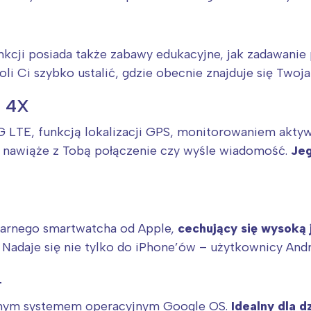
kcji posiada także zabawy edukacyjne, jak zadawanie 
i Ci szybko ustalić, gdzie obecnie znajduje się Twoja
h 4X
4G LTE, funkcją lokalizacji GPS, monitorowaniem akty
 nawiąże z Tobą połączenie czy wyśle wiadomość.
Jeg
larnego smartwatcha od Apple,
cechujący się wysoką 
Nadaje się nie tylko do iPhone’ów – użytkownicy Andro
4
snym systemem operacyjnym Google OS.
Idealny dla 