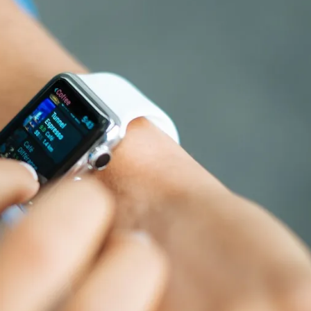
ia i jej płatki
Pszczoła i kwitnący ul