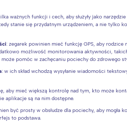
lka ważnych funkcji i cech, aby służyły jako narzędzi
tedy stanie się przydatnym urządzeniem, a nie tylko 
ści
: zegarek powinien mieć funkcję GPS, aby rodzice m
Dodatkowo możliwość monitorowania aktywności, takich
h, może pomóc w zachęcaniu pociechy do zdrowego sty
a
: w ich skład wchodzą wysyłanie wiadomości tekstow
się, aby mieć większą kontrolę nad tym, kto może kon
Interesują mnie wydarzenia z tego regionu
e aplikacje są na nim dostępne.
arszawa
Śląsk
nien być prosty w obsłudze dla pociechy, aby mogła ko
rfejs to podstawa.
ódź
Kraków