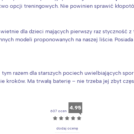
wo opcji treningowych. Nie powinien sprawić kłopotó
świetnie dla dzieci mających pierwszy raz styczność z
innych modeli proponowanych na naszej liście. Posiad
tym razem dla starszych pociech uwielbiających sport
ie kroków. Ma trwałą baterię – nie trzeba jej zbyt czę
4.95
607 ocen
☆
☆
☆
☆
☆
dodaj ocenę