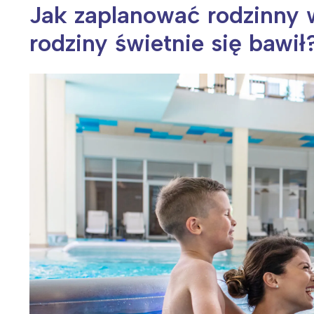
Jak zaplanować rodzinny 
rodziny świetnie się bawił
Wiosenny koncert ptaków na płocie
Kwitnąca wiśn