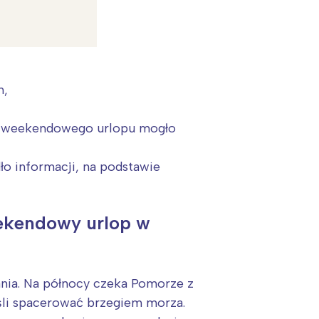
h,
czas weekendowego urlopu mogło
o informacji, na podstawie
eekendowy urlop w
:
ania. Na północy czeka Pomorze z
śli spacerować brzegiem morza.