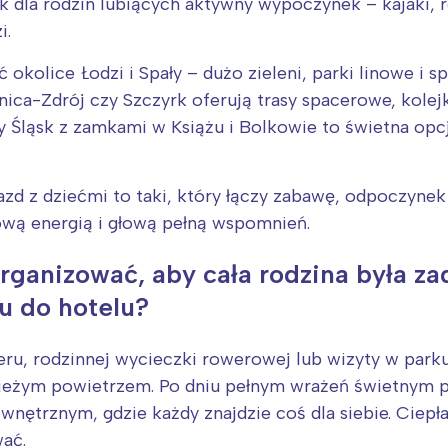
rójmiasto
Południe
ek dla rodzin lubiących aktywny wypoczynek – kajaki, 
i.
oznań
Północ
rocław
Wszystkie
okolice Łodzi i Spały – dużo zieleni, parki linowe i sp
ynica-Zdrój czy Szczyrk oferują trasy spacerowe, kolejk
Wybieram
y Śląsk z zamkami w Książu i Bolkowie to świetna opcja
d z dziećmi to taki, który łączy zabawę, odpoczynek 
ową energią i głową pełną wspomnień.
organizować, aby cała rodzina była z
 do hotelu?
u, rodzinnej wycieczki rowerowej lub wizyty w parku 
wieżym powietrzem. Po dniu pełnym wrażeń świetnym
ętrznym, gdzie każdy znajdzie coś dla siebie. Ciepła 
ać.