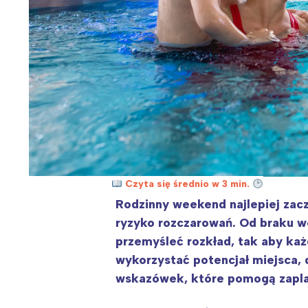
Czyta się średnio w 3 min.
Rodzinny weekend najlepiej zacz
ryzyko rozczarowań. Od braku wo
przemyśleć rozkład, tak aby każd
wykorzystać potencjał miejsca, 
wskazówek, które pomogą zaplan