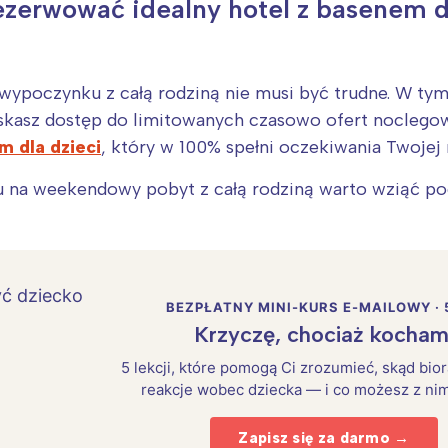
ezerwować idealny hotel z basenem d
 wypoczynku z całą rodziną nie musi być trudne. W ty
zyskasz dostęp do limitowanych czasowo ofert noclego
m dla dzieci
, który w 100% spełni oczekiwania Twojej 
 na weekendowy pobyt z całą rodziną warto wziąć po
BEZPŁATNY MINI-KURS E-MAILOWY · 
Krzyczę, chociaż kocham
5 lekcji, które pomogą Ci zrozumieć, skąd bio
reakcje wobec dziecka — i co możesz z nim
Zapisz się za darmo →