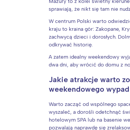
T
Mazury to z kolei świetny kierun
sprawiają, że nikt się tam nie nudz
P
W
W centrum Polski warto odwiedzić 
kraju to kraina gór: Zakopane, Kr
zachwycą dzieci i dorosłych. Doln
odkrywać historię.
A zatem idealny weekendowy wyjaz
dwa dni, aby wrócić do domu z n
Jakie atrakcje warto z
weekendowego wypadu
Warto zacząć od wspólnego spacer
wyszaleć, a dorośli odetchnąć ś
hotelowym SPA lub na basenie wewn
pozwalają naprawdę się zrelaksow