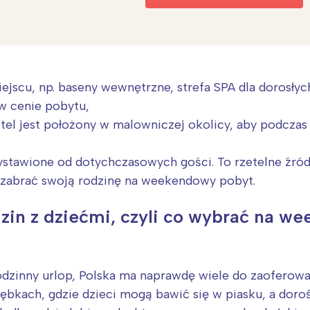
jscu, np. baseny wewnętrzne, strefa SPA dla dorosłyc
w cenie pobytu,
i hotel jest położony w malowniczej okolicy, aby pod
stawione od dotychczasowych gości. To rzetelne źródł
o zabrać swoją rodzinę na weekendowy pobyt.
dzin z dziećmi, czyli co wybrać na w
Interesują mnie wydarzenia z tego regionu
arszawa
Śląsk
rodzinny urlop, Polska ma naprawdę wiele do zaoferow
ódź
Kraków
ębkach, gdzie dzieci mogą bawić się w piasku, a doro