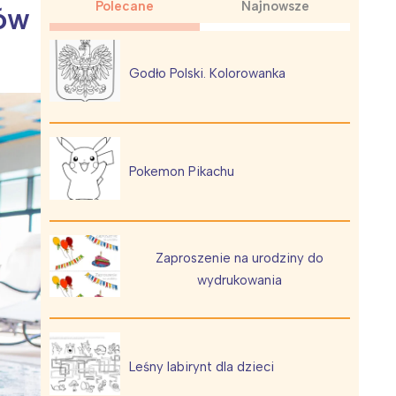
Polecane
Najnowsze
ków
Godło Polski. Kolorowanka
Wiewiórka na kwitnącym polu
Pokemon Pikachu
Zaproszenie na urodziny do
wydrukowania
Leśny labirynt dla dzieci