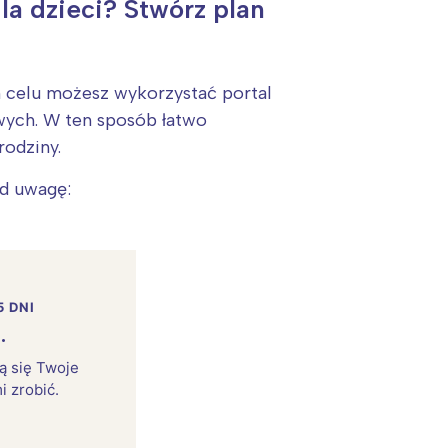
la dzieci? Stwórz plan
m celu możesz wykorzystać portal
wych. W ten sposób łatwo
rodziny.
d uwagę:
5 DNI
.
rą się Twoje
i zrobić.