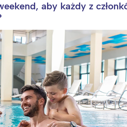
weekend, aby każdy z człon
?
ia i jej płatki
Pszczoła i kwitnący ul