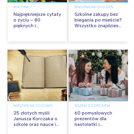
RODZINA
RODZINA NA CO DZIEŃ
Najpiękniejsze cytaty
Szkolne zakupy bez
o życiu – 80
biegania po mieście?
pięknych i
Wszystko znajdziesz
inspirujących myśli
w Pepco
RODZINA NA CO DZIEŃ
RAZEM Z DZIECKIEM
25 złotych myśli
60 pomysłowych
Janusza Korczaka o
prezentów dla
szkole oraz nauce i
nastolatki i
wychowaniu
nastolatka