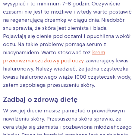
wysypiać i to minimum 7-8 godzin. Oczywiście
czasami nie jest to możliwe i wtedy warto postawić
na regenerującą drzemkę w ciągu dnia. Niedobór
snu sprawia, że skóra jest ziemista i blada.
Pojawiają się cienie pod oczami i opuchlizna wokół
oczu. Na takie problemy pomaga serum z
niacynamidem. Warto stosować też
krem
przeciwzmarszczkowy pod oczy
zawierający kwas
hialuronowy. Należy wiedzieć, że jedna cząsteczka
kwasu hialuronowego wiąże 1000 cząsteczek wody,
zatem zapobiega przesuszeniu skóry.
Zadbaj o zdrową dietę
W swojej diecie musisz pamiętać o prawidłowym
nawilżeniu skóry. Przesuszona skóra sprawia, że
cera staje się ziemista i pozbawiona młodzieńczego
blasku. Przez to bardziej narażona jest na działanie