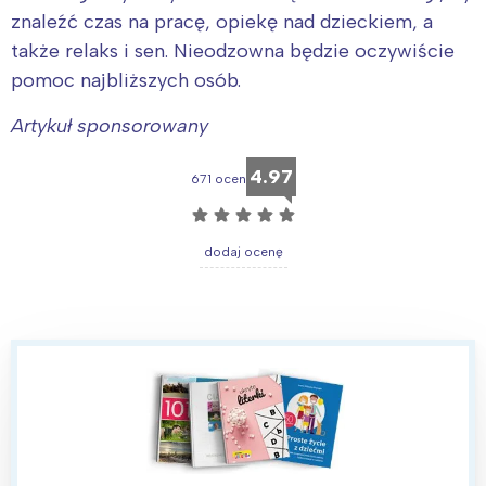
znaleźć czas na pracę, opiekę nad dzieckiem, a
także relaks i sen. Nieodzowna będzie oczywiście
pomoc najbliższych osób.
Artykuł
sponsorowany
4.97
671 ocen
☆
☆
☆
☆
☆
dodaj ocenę