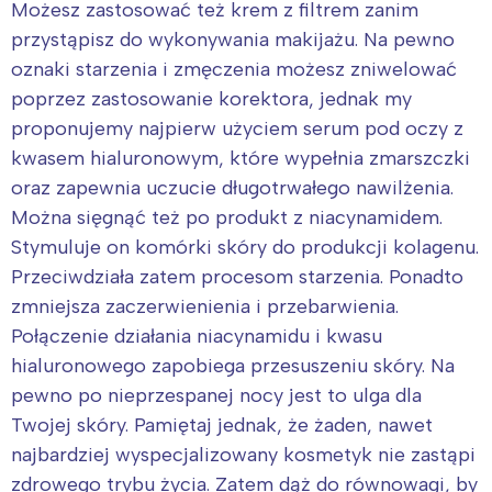
Możesz zastosować też krem z filtrem zanim
przystąpisz do wykonywania makijażu. Na pewno
Interesują mnie wydarzenia z
oznaki starzenia i zmęczenia możesz zniwelować
tego regionu:
poprzez zastosowanie korektora, jednak my
proponujemy najpierw użyciem serum pod oczy z
Warszawa
Śląsk
kwasem hialuronowym, które wypełnia zmarszczki
Łódź
Kraków
oraz zapewnia uczucie długotrwałego nawilżenia.
Trójmiasto
Południe
Można sięgnąć też po produkt z niacynamidem.
Poznań
Północ
Stymuluje on komórki skóry do produkcji kolagenu.
Wrocław
Wszystkie
Przeciwdziała zatem procesom starzenia. Ponadto
zmniejsza zaczerwienienia i przebarwienia.
Połączenie działania niacynamidu i kwasu
Wybieram
hialuronowego zapobiega przesuszeniu skóry. Na
pewno po nieprzespanej nocy jest to ulga dla
Twojej skóry. Pamiętaj jednak, że żaden, nawet
najbardziej wyspecjalizowany kosmetyk nie zastąpi
zdrowego trybu życia. Zatem dąż do równowagi, by