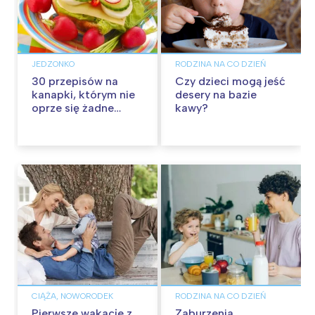
JEDZONKO
RODZINA NA CO DZIEŃ
30 przepisów na
Czy dzieci mogą jeść
kanapki, którym nie
desery na bazie
oprze się żadne
kawy?
dziecko
CIĄŻA, NOWORODEK
RODZINA NA CO DZIEŃ
Pierwsze wakacje z
Zaburzenia