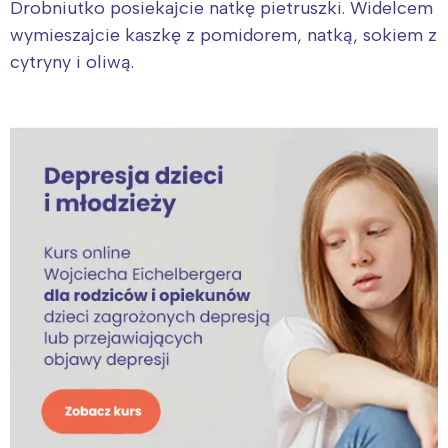
Drobniutko posiekajcie natkę pietruszki. Widelcem
wymieszajcie kaszkę z pomidorem, natką, sokiem z
Warszawa
Śląsk
cytryny i oliwą.
Łódź
Kraków
Trójmiasto
Południe
Poznań
Północ
Wrocław
Wszystkie
Wybieram