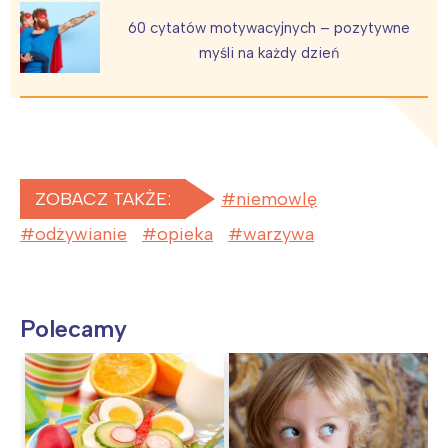
60 cytatów motywacyjnych – pozytywne
myśli na każdy dzień
ZOBACZ TAKŻE:
niemowlę
odżywianie
opieka
warzywa
Polecamy