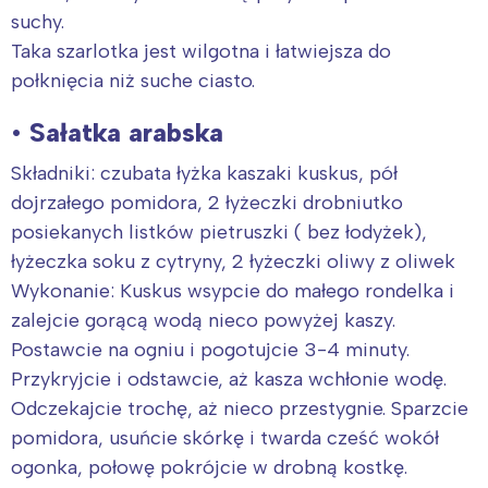
suchy.
Taka szarlotka jest wilgotna i łatwiejsza do
połknięcia niż suche ciasto.
•
Sałatka arabska
Składniki: czubata łyżka kaszaki kuskus, pół
dojrzałego pomidora, 2 łyżeczki drobniutko
posiekanych listków pietruszki ( bez łodyżek),
łyżeczka soku z cytryny, 2 łyżeczki oliwy z oliwek
Wykonanie: Kuskus wsypcie do małego rondelka i
zalejcie gorącą wodą nieco powyżej kaszy.
Postawcie na ogniu i pogotujcie 3-4 minuty.
Przykryjcie i odstawcie, aż kasza wchłonie wodę.
Odczekajcie trochę, aż nieco przestygnie. Sparzcie
Interesują mnie wydarzenia z
pomidora, usuńcie skórkę i twarda cześć wokół
ogonka, połowę pokrójcie w drobną kostkę.
tego regionu: