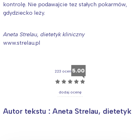
kontrolę. Nie podawajcie tez stałych pokarmów,
gdydziecko leży.
Aneta Strelau, dietetyk kliniczny
www.strelau.pl
5.00
223 ocen
☆
☆
☆
☆
☆
dodaj ocenę
Autor tekstu : Aneta Strelau, dietetyk