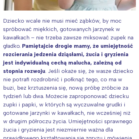
Dziecko wcale nie musi mieć ząbków, by moc
spróbować miękkich, gotowanych jarzynek w
kawałkach – nie trzeba zawsze miksować zupek na
gładko.
Pamiętajcie drogie mamy, że umiejętność
rozcierania jedzenia dziąsłami, żucia i gryzienia
jest indywidualną cechą malucha, zależną od
stopnia rozwoju
. Jeśli okaże się, że wasze dziecko
nie potrafi rozdrobnić i połknąć tego, co ma w
buzi, bez krztuszenia się, nową próbę zróbcie za
tydzień lub dwa. Możecie zaproponować dziecku
zupki i papki, w których są wyczuwalne grudki i
gotowane jarzynki w kawałkach, nie wcześniej niż
w drugim półroczu życia. Umiejętności sprawnego
żucia i gryzienia jest niezmiernie ważna dla
prawidłowego kształtowania się zgryzu i mówienia.