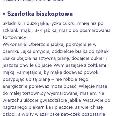
• Szarlotka biszkoptowa
Składniki: 1 duże jajka, łyżka cukru, mniej niż pół
szklanki mąki, 3-4 jabłka, masło do posmarowania
tortownicy
Wykonanie: Obierzcie jabłka, pokrójcie je w
ósemki. Jajka umyjcie, oddzielcie białka od żółtek.
Białka ubijcie na sztywną pianę, dodajcie cukier i
jeszcze chwile ubijacie. Wymieszajcie z żółtkami i
mąką. Pamiętajcie, by mąkę dodawać powoli,
posypując ubitą pianę – nie róbcie tego
energicznie ponieważ może opaść. Wlejcie masę
do malej tortownicy wysmarowanej masłem. Na
wierzchu ułóżcie gwiaździście jabłka. Wstawcie do
nagrzanego piekarnika i pieczcie, aż wierch się
ozłoci, a wbity w szarlotkę patyczek pozostanie