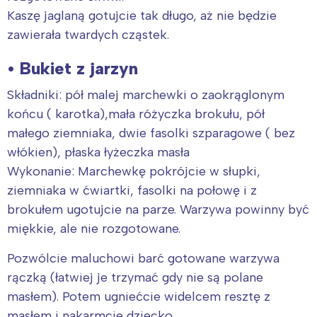
Kaszę jaglaną gotujcie tak długo, aż nie będzie
zawierała twardych cząstek.
• Bukiet z jarzyn
Składniki: pół malej marchewki o zaokrąglonym
końcu ( karotka),mała różyczka brokułu, pół
małego ziemniaka, dwie fasolki szparagowe ( bez
włókien), płaska łyżeczka masła
Wykonanie: Marchewkę pokrójcie w słupki,
ziemniaka w ćwiartki, fasolki na połowę i z
brokułem ugotujcie na parze. Warzywa powinny być
miękkie, ale nie rozgotowane.
Pozwólcie maluchowi barć gotowane warzywa
rączką (łatwiej je trzymać gdy nie są polane
masłem). Potem ugniećcie widelcem resztę z
masłem i nakarmcie dziecko.