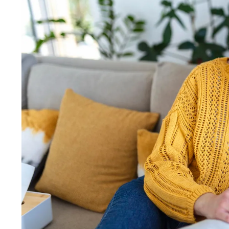
Wiosenny koncert ptaków na płocie
Kwitnąca wiśn