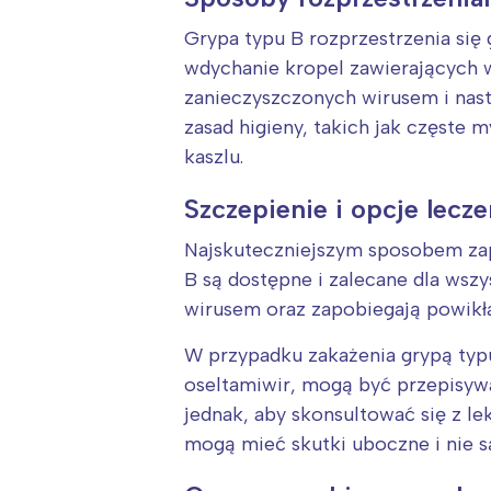
Grypa typu B rozprzestrzenia się
wdychanie kropel zawierających w
zanieczyszczonych wirusem i nast
zasad higieny, takich jak częste m
kaszlu.
Szczepienie i opcje lecz
Najskuteczniejszym sposobem zapo
W
B są dostępne i zalecane dla wszy
wirusem oraz zapobiegają powikła
Ł
T
W przypadku zakażenia grypą typu
P
oseltamiwir, mogą być przepisywa
W
jednak, aby skonsultować się z l
mogą mieć skutki uboczne i nie s