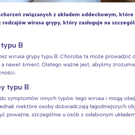
 schorzeń związanych z układem oddechowym, które
z rodzajów wirusa grypy, który zasługuje na szczegól
 typu B
ez wirusa grypy typu B. Choroba ta może prowadzić d
i, a nawet śmierć. Dlatego ważne jest, abyśmy zrozumie
żności.
py typu B
 do symptomów innych typów tego wirusa i mogą obej
 Jednak niektóre osoby doświadczają łagodniejszych o
ć poważne, szczególnie u osób z osłabionym układe