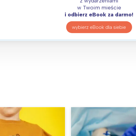
z wydarzeniami
w Twoim mieście
i odbierz eBook za darmo!
wybierz eBook dla siebie