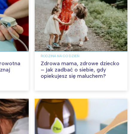
RODZINA NA CO DZIEŃ
drowotna
Zdrowa mama, zdrowe dziecko
znaj
– jak zadbać o siebie, gdy
opiekujesz się maluchem?