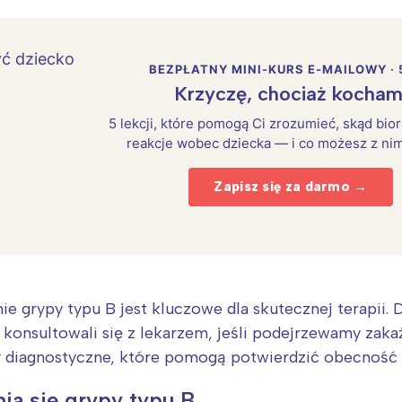
BEZPŁATNY MINI-KURS E-MAILOWY · 
Krzyczę, chociaż kocham
5 lekcji, które pomogą Ci zrozumieć, skąd bio
reakcje wobec dziecka — i co możesz z nim
Zapisz się za darmo →
 grypy typu B jest kluczowe dla skutecznej terapii. 
konsultowali się z lekarzem, jeśli podejrzewamy zaka
 diagnostyczne, które pomogą potwierdzić obecność 
ia się grypy typu B