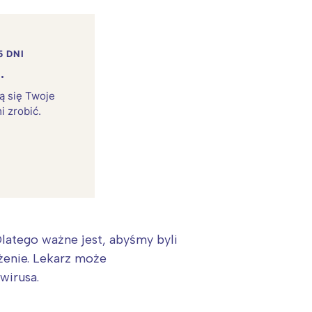
5 DNI
.
rą się Twoje
i zrobić.
Dlatego ważne jest, abyśmy byli
żenie. Lekarz może
wirusa.