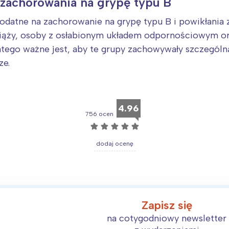
zachorowania na grypę typu B
podatne na zachorowanie na grypę typu B i powikłania 
 ciąży, osoby z osłabionym układem odpornościowym o
latego ważne jest, aby te grupy zachowywały szczegól
ze.
4.96
756 ocen
☆
☆
☆
☆
☆
dodaj ocenę
Zapisz się
na cotygodniowy newsletter