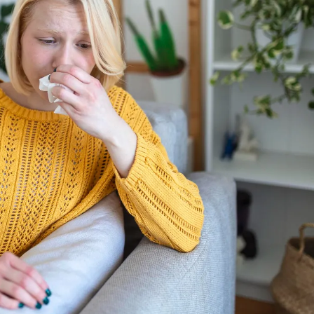
ia i jej płatki
Pszczoła i kwitnący ul