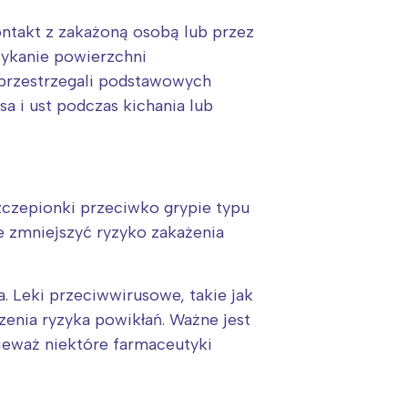
ontakt z zakażoną osobą lub przez
tykanie powierzchni
 przestrzegali podstawowych
sa i ust podczas kichania lub
:
zczepionki przeciwko grypie typu
ne zmniejszyć ryzyko zakażenia
. Leki przeciwwirusowe, takie jak
enia ryzyka powikłań. Ważne jest
nieważ niektóre farmaceutyki