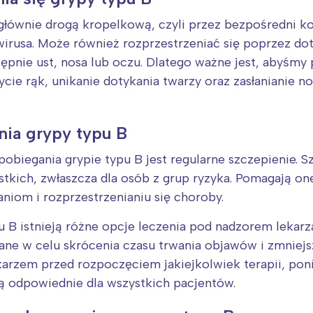
 głównie drogą kropelkową, czyli przez bezpośredni k
irusa. Może również rozprzestrzeniać się poprzez do
ępnie ust, nosa lub oczu. Dlatego ważne jest, abyśmy
ycie rąk, unikanie dotykania twarzy oraz zasłanianie no
enia grypy typu B
Interesują mnie wydarzenia z tego regionu
biegania grypie typu B jest regularne szczepienie. S
arszawa
Śląsk
stkich, zwłaszcza dla osób z grup ryzyka. Pomagają o
niom i rozprzestrzenianiu się choroby.
ódź
Kraków
rójmiasto
Południe
 B istnieją różne opcje leczenia pod nadzorem lekarza
oznań
Północ
ne w celu skrócenia czasu trwania objawów i zmniejsz
rocław
Wszystkie
ekarzem przed rozpoczęciem jakiejkolwiek terapii, po
ą odpowiednie dla wszystkich pacjentów.
Wybieram