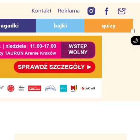
Kontakt
Reklama
PRZEPISY
AGADKI
QUIZY
zagadki
bajki
quizy
Lody
giczne
Geograficzne
Śmieszne przepisy
ukacyjne
O zwierzętach
Ciasta i ciasteczka
mieszne
O bajkach
Desery dla dzieci
zwierzętach
Z lektur
Coś do picia
a dzieci 10-12 lat
Dla przedszkolaków
uiz wiedzy ogólnej dla
Wiosna – quiz
zobacz więcej
zobacz więcej
h syropów na
gadki dla
Czy jaskółka wiosnę czyni?
Zagadki o porach roku
 rodziców
e
aków
Ciekawostki o jaskółkach