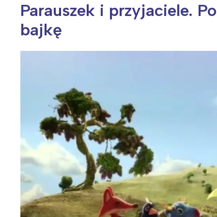
Parauszek i przyjaciele. P
bajkę
Wiosenny koncert ptaków na płocie
Kwitnąca wiśn