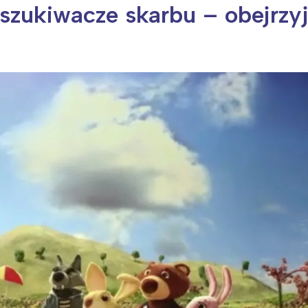
oszukiwacze skarbu – obejrzy
ia i jej płatki
Pszczoła i kwitnący ul