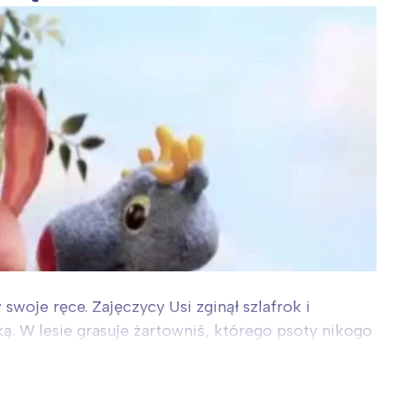
woje ręce. Zajęczycy Usi zginął szlafrok i
ą. W lesie grasuje żartowniś, którego psoty nikogo