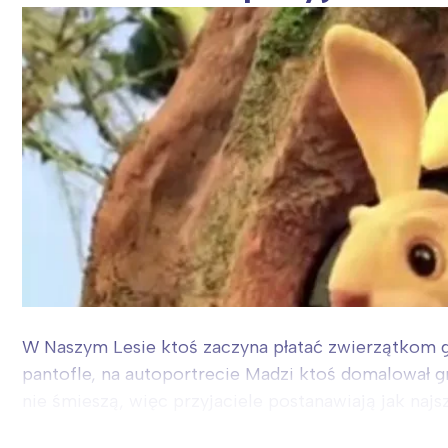
W Naszym Lesie ktoś zaczyna płatać zwierzątkom głu
pantofle, na autoportrecie Madzi ktoś domalował gr
nie śmieszą, więc przyjaciele postanawiają jak najsz