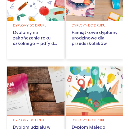
DYPLOMY DO DRUKU
DYPLOMY DO DRUKU
Dyplomy na
Pamiątkowe dyplomy
zakończenie roku
urodzinowe dla
szkolnego – pdfy do
przedszkolaków
pobrania
DYPLOMY DO DRUKU
DYPLOMY DO DRUKU
Dyplom udziału w
Dyplom Małego