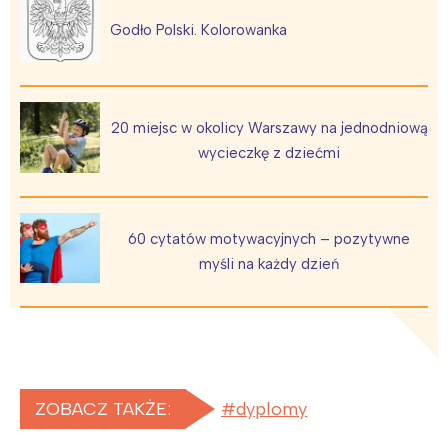
Godło Polski. Kolorowanka
Interesują mnie wydarzenia z
tego regionu:
20 miejsc w okolicy Warszawy na jednodniową
wycieczkę z dziećmi
Warszawa
Śląsk
Łódź
Kraków
Trójmiasto
Południe
60 cytatów motywacyjnych – pozytywne
Poznań
Północ
myśli na każdy dzień
Wrocław
Wszystkie
Wybieram
ZOBACZ TAKŻE:
dyplomy