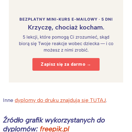
BEZPŁATNY MINI-KURS E-MAILOWY · 5 DNI
Krzyczę, chociaż kocham.
5 lekcji, które pomogą Ci zrozumieć, skąd
biorą się Twoje reakcje wobec dziecka — i co
możesz z nimi zrobić.
Zapisz się za darmo →
Inne
dyplomy do druku znajdują się TUTAJ
.
Źródło grafik wykorzystanych do
dyplomów:
freepik.pl