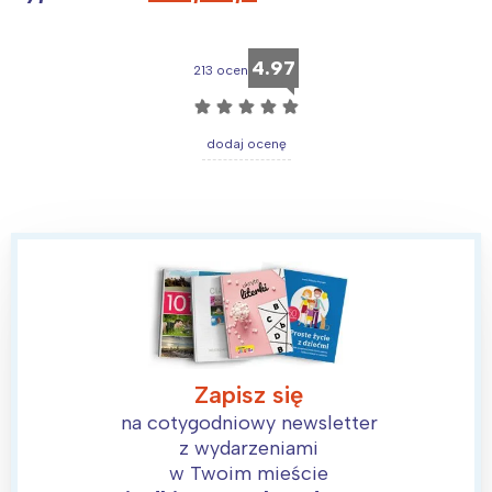
4.97
213 ocen
☆
☆
☆
☆
☆
dodaj ocenę
Zapisz się
na cotygodniowy newsletter
z wydarzeniami
w Twoim mieście