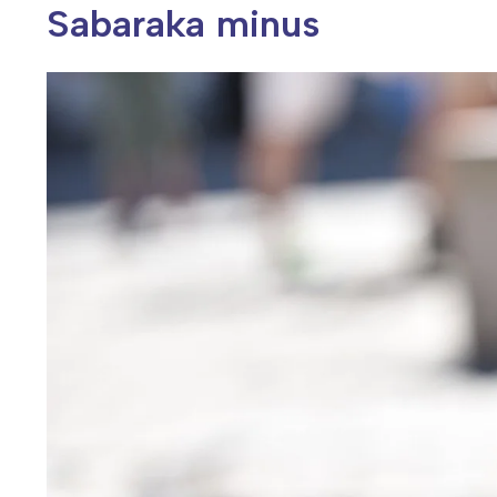
Sabaraka minus
Wiosenny koncert ptaków na płocie
Kwitnąca wiśn