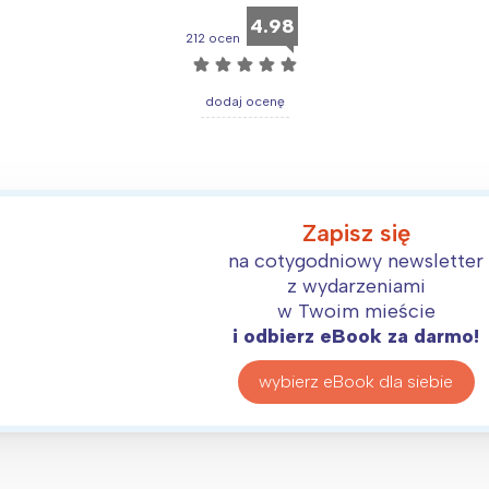
4.98
212 ocen
☆
☆
☆
☆
☆
dodaj ocenę
Interesują mnie wydarzenia z tego regionu
arszawa
Śląsk
ódź
Kraków
Zapisz się
na cotygodniowy newsletter
rójmiasto
Południe
z wydarzeniami
oznań
Północ
w Twoim mieście
rocław
Wszystkie
i odbierz eBook za darmo!
wybierz eBook dla siebie
Wybieram