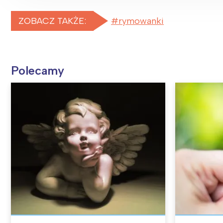
ZOBACZ TAKŻE:
rymowanki
Polecamy