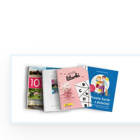
W
Ł
T
P
W