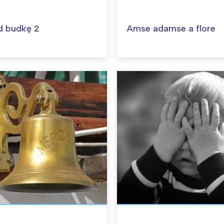
d budkę 2
Amse adamse a flore