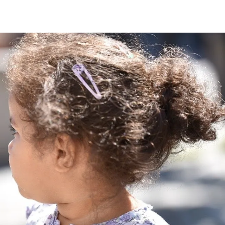
ia i jej płatki
Pszczoła i kwitnący ul