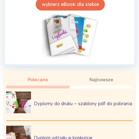
wybierz eBook dla siebie
Interesują mnie wydarzenia z
tego regionu:
Warszawa
Śląsk
Łódź
Kraków
Trójmiasto
Południe
Poznań
Północ
Wrocław
Wszystkie
Polecane
Najnowsze
Wybieram
Dyplomy do druku – szablony pdf do pobrania
Dyplom udziału w konkursie