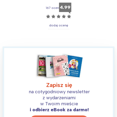
4.99
167 ocen
☆
☆
☆
☆
☆
dodaj ocenę
Zapisz się
na cotygodniowy newsletter
z wydarzeniami
w Twoim mieście
i odbierz eBook za darmo!