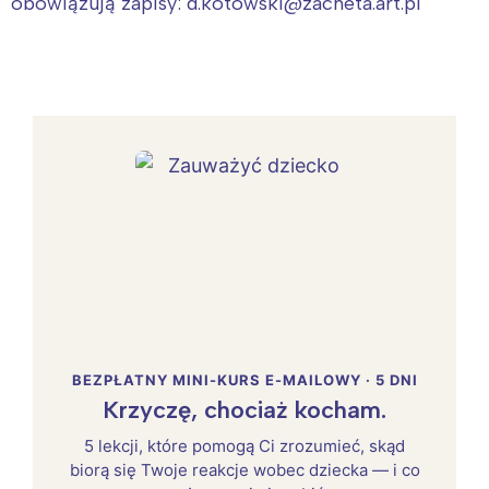
obowiązują zapisy: d.kotowski@zacheta.art.pl
BEZPŁATNY MINI-KURS E-MAILOWY · 5 DNI
Krzyczę, chociaż kocham.
5 lekcji, które pomogą Ci zrozumieć, skąd
biorą się Twoje reakcje wobec dziecka — i co