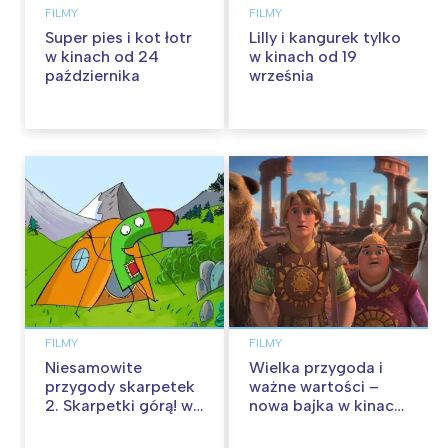
FILMY
FILMY
Super pies i kot łotr
Lilly i kangurek tylko
w kinach od 24
w kinach od 19
października
września
FILMY
FILMY
Niesamowite
Wielka przygoda i
przygody skarpetek
ważne wartości –
2. Skarpetki górą! w
nowa bajka w kinach
kinach od 12
od 30 stycznia
września