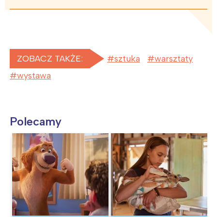
ZOBACZ TAKŻE:
sztuka
warsztaty
wystawa
Polecamy