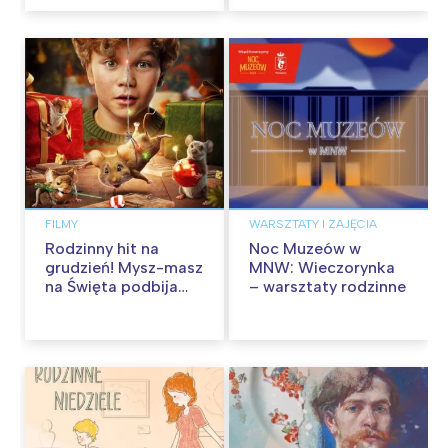
FILMY
WARSZTATY I ZAJĘCIA
Rodzinny hit na
Noc Muzeów w
grudzień! Mysz-masz
MNW: Wieczorynka
na Święta podbija
– warsztaty rodzinne
kina pełnią humoru i
przygód