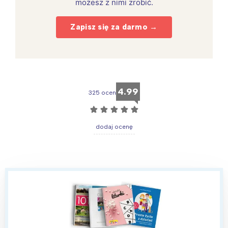
możesz z nimi zrobić.
Zapisz się za darmo →
4.99
325 ocen
☆
☆
☆
☆
☆
dodaj ocenę