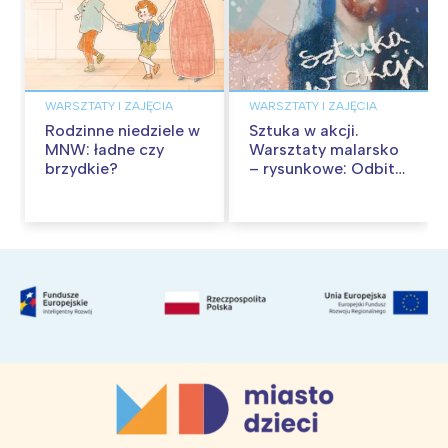
WARSZTATY I ZAJĘCIA
WARSZTATY I ZAJĘCIA
Rodzinne niedziele w
Sztuka w akcji.
MNW: ładne czy
Warsztaty malarsko
brzydkie?
– rysunkowe: Odbite
tekstury – technika
frotażu