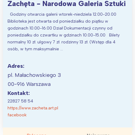
Warszawa
Śląsk
Zachęta - Narodowa Galeria Sztuki
Łódź
Kraków
Godziny otwarcia galerii wtorek-niedziela 12.00-20.00
Trójmiasto
Południe
Biblioteka jest otwarta od poniedziałku do piątku w
godzinach 10.00-16.00 Dział Dokumentacji czynny od
Poznań
Północ
poniedziałku do czwartku w gdzinach 10.00-15.00 Bilety
Wrocław
Wszystkie
normalny 10 zł. ulgowy 7 zł. rodzinny 13 zł. (Wstęp dla 4
osób, w tym maksymalnie …
Wybieram
Adres:
pl. Małachowskiego 3
00-916 Warszawa
Kontakt:
22827 58 54
https://www.zacheta.art.pl
facebook