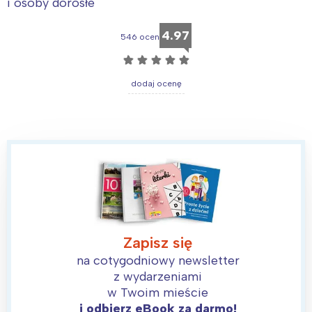
i osoby dorosłe
4.97
546 ocen
☆
☆
☆
☆
☆
dodaj ocenę
Zapisz się
na cotygodniowy newsletter
z wydarzeniami
w Twoim mieście
i odbierz eBook za darmo!