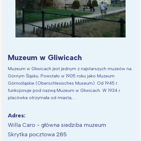
Warszawa
Śląsk
Łódź
Kraków
Trójmiasto
Południe
Poznań
Północ
Wrocław
Wszystkie
Muzeum w Gliwicach
Muzeum w Gliwicach jest jednym z najstarszych muzeów na
Wybieram
Górnym Śląsku. Powstało w 1905 roku jako Muzeum
Górnośląskie (Oberschlesisches Museum). Od 1945 r.
funkcjonuje pod nazwą Muzeum w Gliwicach. W 1934 r.
placówka otrzymała od miasta, …
Adres:
Willa Caro - główna siedziba muzeum
Skrytka pocztowa 285