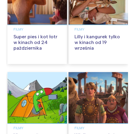
FILMY
FILMY
Super pies i kot łotr
Lilly i kangurek tylko
w kinach od 24
w kinach od 19
października
września
FILMY
FILMY