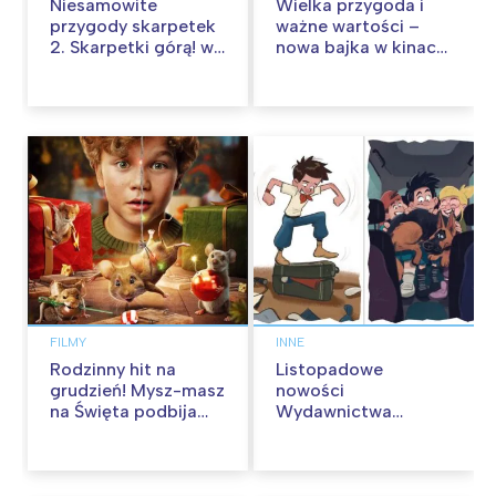
Niesamowite
Wielka przygoda i
przygody skarpetek
ważne wartości –
2. Skarpetki górą! w
nowa bajka w kinach
kinach od 12
od 30 stycznia
września
FILMY
INNE
Rodzinny hit na
Listopadowe
grudzień! Mysz-masz
nowości
na Święta podbija
Wydawnictwa
kina pełnią humoru i
Skarpa Warszawska.
przygód
Zaczytaj się jesienią!