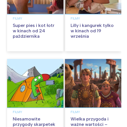
FILMY
FILMY
Super pies i kot łotr
Lilly i kangurek tylko
w kinach od 24
w kinach od 19
października
września
FILMY
FILMY
Niesamowite
Wielka przygoda i
przygody skarpetek
ważne wartości –