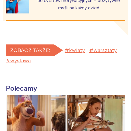
60 cytatów motywacyjnych – pozytywne
myśli na każdy dzień
ZOBACZ TAKŻE:
kwiaty
warsztaty
wystawa
Polecamy