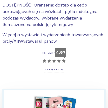
DOSTĘPNOŚĆ: Oranżeria: dostęp dla osób
poruszających się na wózkach, pętla indukcyjna
podczas wykładów, wybrane wydarzenia
tłumaczone na polski język migowy.
Więcej o wystawie i wydarzeniach towarzyszących:
bit.ly/XIIWystawaTulipanow
4.97
348 ocen
☆
☆
☆
☆
☆
dodaj ocenę