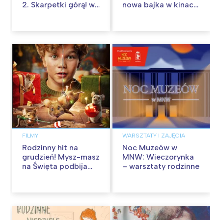
2. Skarpetki górą! w
nowa bajka w kinach
kinach od 12
od 30 stycznia
września
FILMY
WARSZTATY I ZAJĘCIA
Rodzinny hit na
Noc Muzeów w
grudzień! Mysz-masz
MNW: Wieczorynka
na Święta podbija
– warsztaty rodzinne
kina pełnią humoru i
przygód