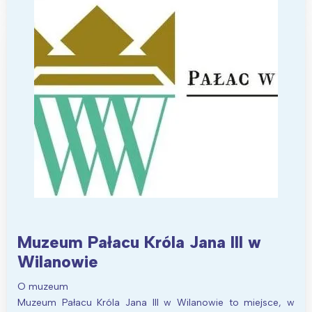
Warszawa
Śląsk
Łódź
Kraków
Trójmiasto
Południe
Poznań
Północ
Wrocław
Wszystkie
Wybieram
Muzeum Pałacu Króla Jana III w
Wilanowie
O muzeum
Muzeum Pałacu Króla Jana III w Wilanowie to miejsce, w