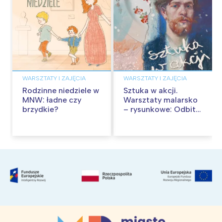
WARSZTATY I ZAJĘCIA
WARSZTATY I ZAJĘCIA
Rodzinne niedziele w
Sztuka w akcji.
MNW: ładne czy
Warsztaty malarsko
brzydkie?
– rysunkowe: Odbite
tekstury – technika
frotażu