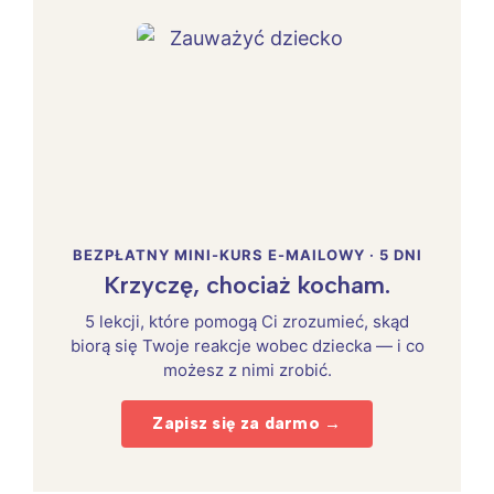
BEZPŁATNY MINI-KURS E-MAILOWY · 5 DNI
Krzyczę, chociaż kocham.
5 lekcji, które pomogą Ci zrozumieć, skąd
biorą się Twoje reakcje wobec dziecka — i co
możesz z nimi zrobić.
Zapisz się za darmo →