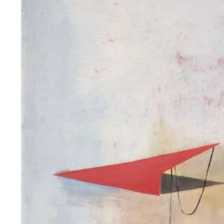
Wiosenny koncert ptaków na płocie
Kwitnąca wiśn