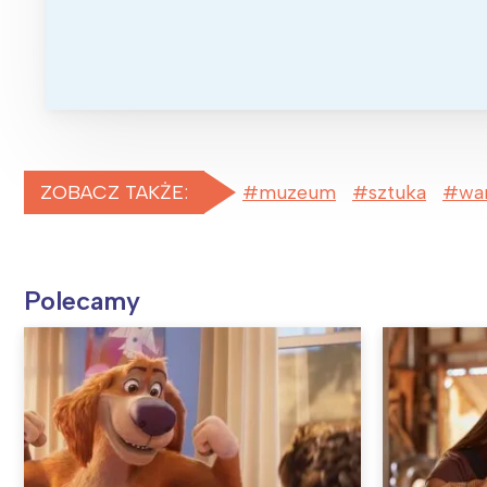
ZOBACZ TAKŻE:
muzeum
sztuka
wa
Polecamy