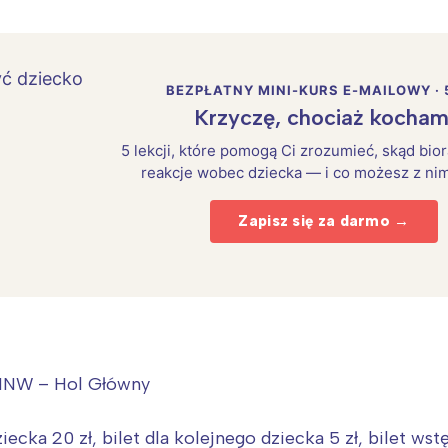
BEZPŁATNY MINI-KURS E-MAILOWY · 
Krzyczę, chociaż kocham
5 lekcji, które pomogą Ci zrozumieć, skąd bio
reakcje wobec dziecka — i co możesz z nim
Zapisz się za darmo →
 MNW – Hol Główny
iecka 20 zł, bilet dla kolejnego dziecka 5 zł, bilet wst