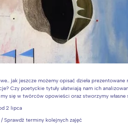
owe… jak jeszcze możemy opisać dzieła prezentowane n
je? Czy poetyckie tytuły ułatwiają nam ich analizowan
my się w twórców opowieści oraz stworzymy własne su
od 2 lipca
0 / Sprawdź terminy kolejnych zajęć