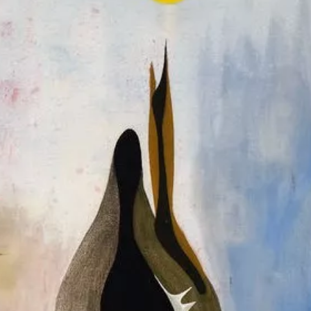
ia i jej płatki
Pszczoła i kwitnący ul