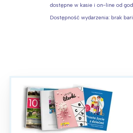
dostępne w kasie i on-line od go
Dostępność wydarzenia: brak barie
W
Ł
T
P
W