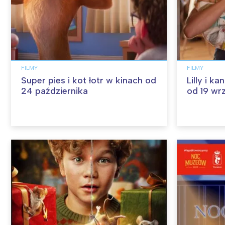
FILMY
FILMY
Super pies i kot łotr w kinach od
Lilly i k
24 października
od 19 wr