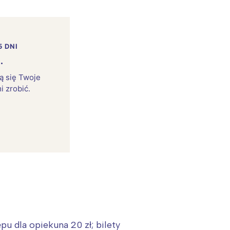
5 DNI
.
rą się Twoje
i zrobić.
ępu dla opiekuna 20 zł; bilety