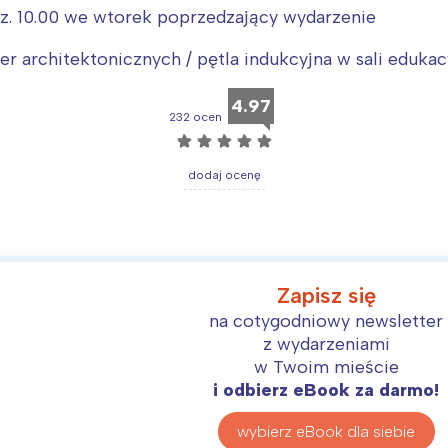
dz. 10.00 we wtorek poprzedzający wydarzenie
r architektonicznych / pętla indukcyjna w sali edukac
4.97
232 ocen
☆
☆
☆
☆
☆
dodaj ocenę
Interesują mnie wydarzenia z tego regionu
arszawa
Śląsk
ódź
Kraków
Zapisz się
rójmiasto
Południe
na cotygodniowy newsletter
oznań
Północ
z wydarzeniami
w Twoim mieście
rocław
Wszystkie
i odbierz eBook za darmo!
Wybieram
wybierz eBook dla siebie