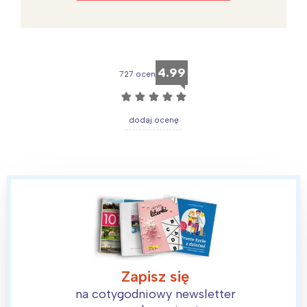
4.99
727 ocen
☆
☆
☆
☆
☆
dodaj ocenę
Zapisz się
na cotygodniowy newsletter