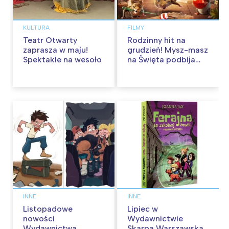
KULTURA
FILMY
Teatr Otwarty
Rodzinny hit na
zaprasza w maju!
grudzień! Mysz-masz
Spektakle na wesoło
na Święta podbija
kina pełnią humoru i
przygód
INNE
INNE
Listopadowe
Lipiec w
nowości
Wydawnictwie
Wydawnictwa
Skarpa Warszawska