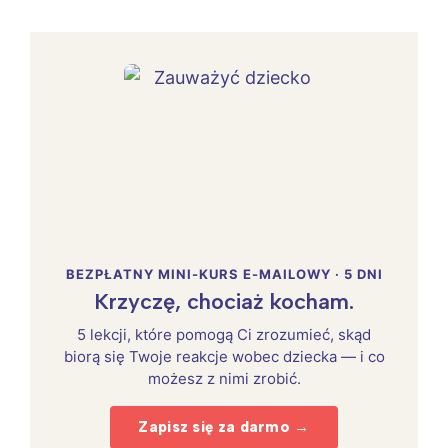
BEZPŁATNY MINI-KURS E-MAILOWY · 5 DNI
Krzyczę, chociaż kocham.
5 lekcji, które pomogą Ci zrozumieć, skąd
biorą się Twoje reakcje wobec dziecka — i co
możesz z nimi zrobić.
Zapisz się za darmo →