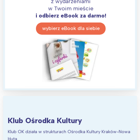
z wydarzeniami
w Twoim mieście
i odbierz eBook za darmo!
wybierz eBook dla siebie
Interesują mnie wydarzenia z
tego regionu:
Warszawa
Śląsk
Klub Ośrodka Kultury
Łódź
Kraków
Klub OK działa w strukturach Ośrodka Kultury Kraków-Nowa
Trójmiasto
Południe
Huta.