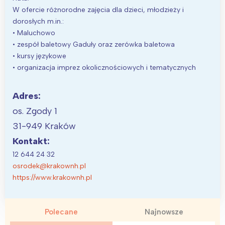
Poznań
Północ
W ofercie różnorodne zajęcia dla dzieci, młodzieży i
Wrocław
Wszystkie
dorosłych m.in.:
• Maluchowo
• zespół baletowy Gaduły oraz zerówka baletowa
Wybieram
• kursy językowe
• organizacja imprez okolicznościowych i tematycznych
Adres:
os. Zgody 1
31-949 Kraków
Kontakt:
12 644 24 32
osrodek@krakownh.pl
https://www.krakownh.pl
Polecane
Najnowsze