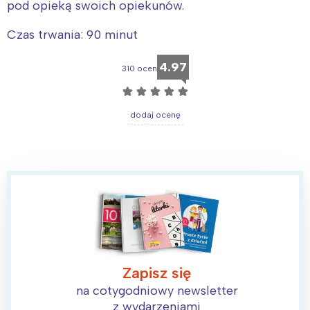
pod opieką swoich opiekunów.
Czas trwania: 90 minut
4.97
310 ocen
☆
☆
☆
☆
☆
dodaj ocenę
Zapisz się
Interesują mnie wydarzenia z
na cotygodniowy newsletter
tego regionu:
z wydarzeniami