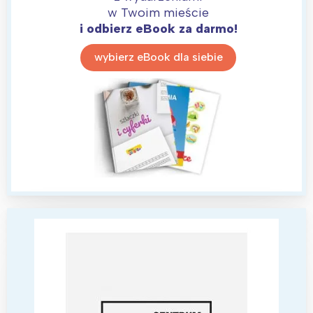
w Twoim mieście
i odbierz eBook za darmo!
Warszawa
Śląsk
wybierz eBook dla siebie
Łódź
Kraków
Trójmiasto
Południe
Poznań
Północ
Wrocław
Wszystkie
Wybieram