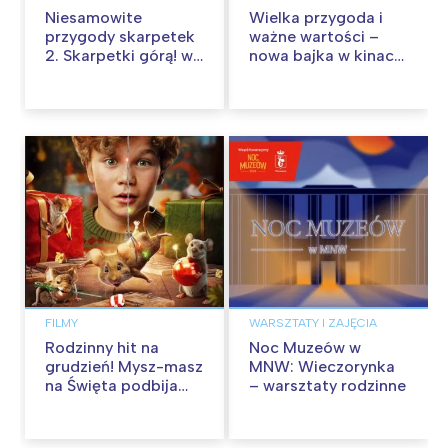
Niesamowite
Wielka przygoda i
przygody skarpetek
ważne wartości –
2. Skarpetki górą! w
nowa bajka w kinach
kinach od 12
od 30 stycznia
września
FILMY
WARSZTATY I ZAJĘCIA
Rodzinny hit na
Noc Muzeów w
grudzień! Mysz-masz
MNW: Wieczorynka
na Święta podbija
– warsztaty rodzinne
kina pełnią humoru i
przygód