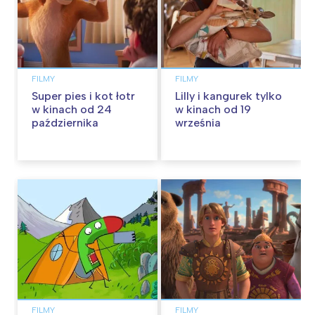
FILMY
FILMY
Super pies i kot łotr
Lilly i kangurek tylko
w kinach od 24
w kinach od 19
października
września
FILMY
FILMY