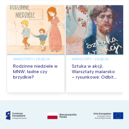
WARSZTATY I ZAJĘCIA
WARSZTATY I ZAJĘCIA
Rodzinne niedziele w
Sztuka w akcji.
MNW: ładne czy
Warsztaty malarsko
brzydkie?
– rysunkowe: Odbite
tekstury – technika
frotażu