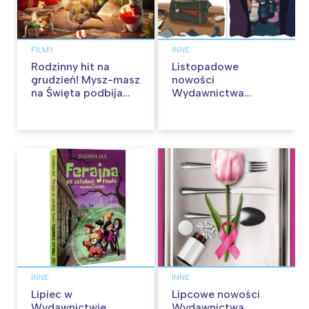
FILMY
INNE
Rodzinny hit na
Listopadowe
grudzień! Mysz-masz
nowości
na Święta podbija
Wydawnictwa
kina pełnią humoru i
Skarpa Warszawska.
przygód
Zaczytaj się jesienią!
INNE
INNE
Lipiec w
Lipcowe nowości
Wydawnictwie
Wydawnictwa