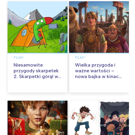
FILMY
FILMY
Niesamowite
Wielka przygoda i
przygody skarpetek
ważne wartości –
2. Skarpetki górą! w
nowa bajka w kinach
kinach od 12
od 30 stycznia
września