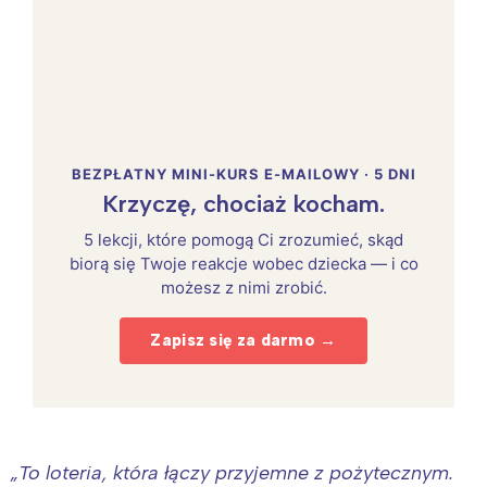
BEZPŁATNY MINI-KURS E-MAILOWY · 5 DNI
Krzyczę, chociaż kocham.
5 lekcji, które pomogą Ci zrozumieć, skąd
biorą się Twoje reakcje wobec dziecka — i co
możesz z nimi zrobić.
Zapisz się za darmo →
„To loteria, która łączy przyjemne z pożytecznym.