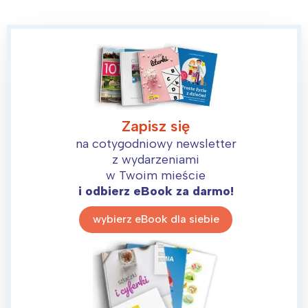
Zapisz się
na cotygodniowy newsletter
z wydarzeniami
w Twoim mieście
i odbierz eBook za darmo!
Interesują mnie wydarzenia z
tego regionu:
wybierz eBook dla siebie
Warszawa
Śląsk
Łódź
Kraków
Trójmiasto
Południe