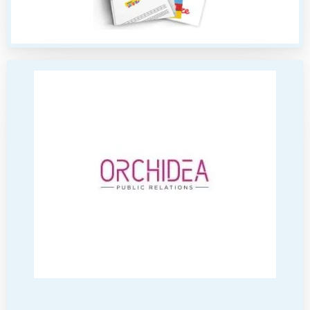
Poznań
Północ
Wrocław
Wszystkie
Wybieram