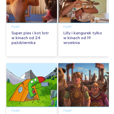
FILMY
FILMY
Super pies i kot łotr
Lilly i kangurek tylko
w kinach od 24
w kinach od 19
października
września
FILMY
FILMY