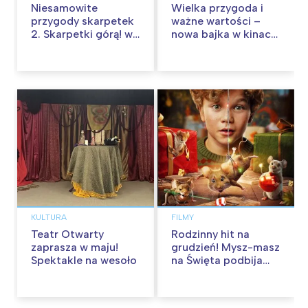
Niesamowite
Wielka przygoda i
przygody skarpetek
ważne wartości –
2. Skarpetki górą! w
nowa bajka w kinach
kinach od 12
od 30 stycznia
września
KULTURA
FILMY
Teatr Otwarty
Rodzinny hit na
zaprasza w maju!
grudzień! Mysz-masz
Spektakle na wesoło
na Święta podbija
kina pełnią humoru i
przygód