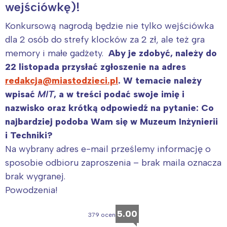
wejściówkę)!
Konkursową nagrodą będzie nie tylko wejściówka
Warszawa
Śląsk
dla 2 osób do strefy klocków za 2 zł, ale też gra
Łódź
Kraków
memory i małe gadżety.
Aby je zdobyć, należy do
Trójmiasto
Południe
22 listopada przysłać zgłoszenie na adres
Poznań
Północ
redakcja@miastodzieci.pl
. W temacie należy
Wrocław
Wszystkie
wpisać
MIT
, a w treści podać swoje imię i
nazwisko oraz krótką odpowiedź na pytanie: Co
Wybieram
najbardziej podoba Wam się w Muzeum Inżynierii
i Techniki?
Na wybrany adres e-mail prześlemy informację o
sposobie odbioru zaproszenia – brak maila oznacza
brak wygranej.
Powodzenia!
5.00
379 ocen