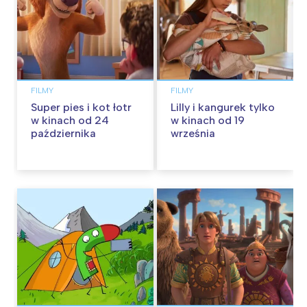
FILMY
FILMY
Super pies i kot łotr
Lilly i kangurek tylko
w kinach od 24
w kinach od 19
października
września