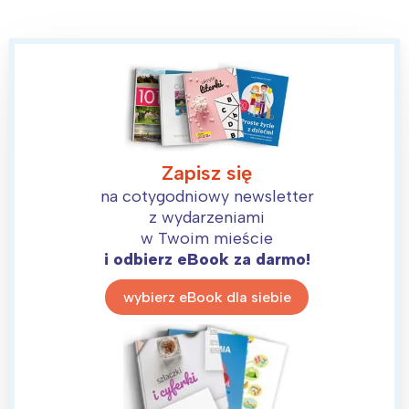
Zapisz się
Interesują mnie wydarzenia z
na cotygodniowy newsletter
tego regionu:
z wydarzeniami
w Twoim mieście
i odbierz eBook za darmo!
Warszawa
Śląsk
Łódź
Kraków
wybierz eBook dla siebie
Trójmiasto
Południe
Poznań
Północ
Wrocław
Wszystkie