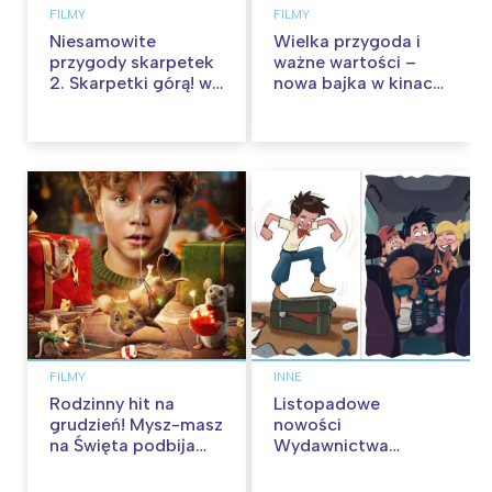
FILMY
FILMY
Niesamowite
Wielka przygoda i
przygody skarpetek
ważne wartości –
2. Skarpetki górą! w
nowa bajka w kinach
kinach od 12
od 30 stycznia
września
FILMY
INNE
Rodzinny hit na
Listopadowe
grudzień! Mysz-masz
nowości
na Święta podbija
Wydawnictwa
kina pełnią humoru i
Skarpa Warszawska.
przygód
Zaczytaj się jesienią!