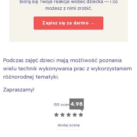
biorą się Twoje reakcje wobec dziecka — i co
możesz z nimi zrobić.
Zapisz się za darmo →
Podczas zajęć dzieci mają możliwość poznania
wielu technik wykonywania prac z wykorzystaniem
różnorodnej tematyki.
Zapraszamy!
4.98
155 ocen
☆
☆
☆
☆
☆
dodaj ocenę