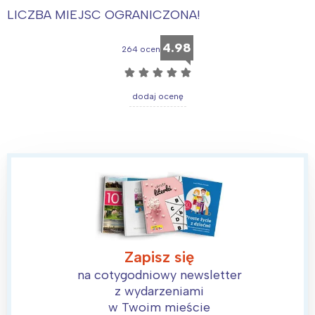
LICZBA MIEJSC OGRANICZONA!
4.98
264 ocen
☆
☆
☆
☆
☆
dodaj ocenę
Interesują mnie wydarzenia z
tego regionu:
Zapisz się
na cotygodniowy newsletter
Warszawa
Śląsk
z wydarzeniami
Łódź
Kraków
w Twoim mieście