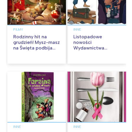
FILMY
INNE
Rodzinny hit na
Listopadowe
grudzień! Mysz-masz
nowości
na Święta podbija
Wydawnictwa
kina pełnią humoru i
Skarpa Warszawska.
przygód
Zaczytaj się jesienią!
INNE
INNE