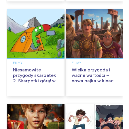
FILMY
FILMY
Niesamowite
Wielka przygoda i
przygody skarpetek
ważne wartości –
2. Skarpetki górą! w
nowa bajka w kinach
kinach od 12
od 30 stycznia
września