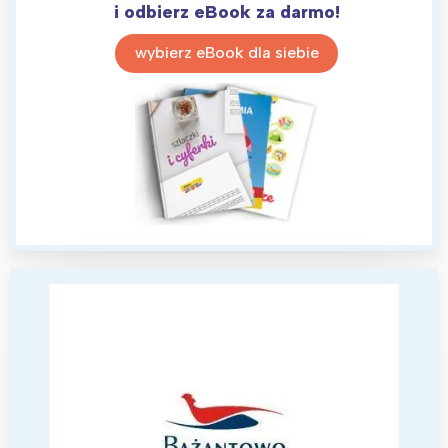
Trójmiasto
Południe
i odbierz eBook za darmo!
Poznań
Północ
wybierz eBook dla siebie
Wrocław
Wszystkie
Wybieram