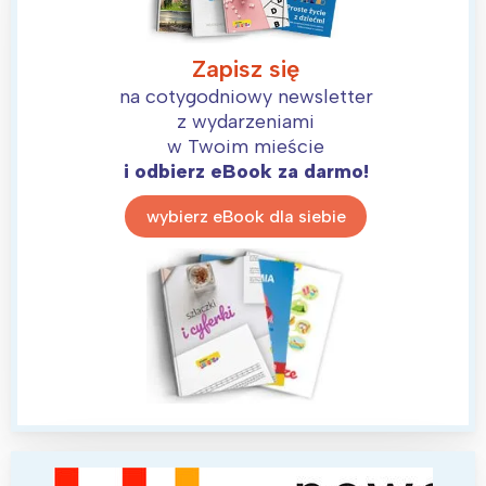
Wrocław
Wszystkie
Zapisz się
Wybieram
na cotygodniowy newsletter
z wydarzeniami
w Twoim mieście
i odbierz eBook za darmo!
wybierz eBook dla siebie