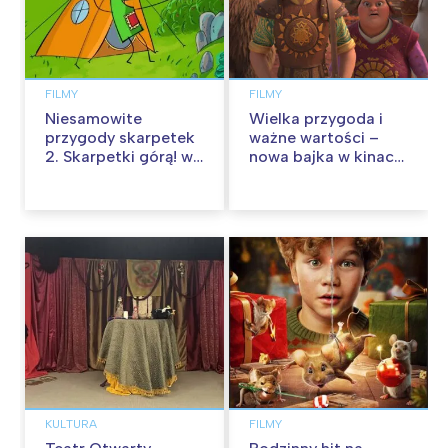
FILMY
FILMY
Niesamowite
Wielka przygoda i
przygody skarpetek
ważne wartości –
2. Skarpetki górą! w
nowa bajka w kinach
kinach od 12
od 30 stycznia
września
KULTURA
FILMY