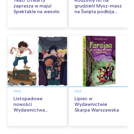
Teatr Otwarty
Rodzinny hit na
zaprasza w maju!
grudzień! Mysz-masz
Spektakle na wesoło
na Święta podbija
kina pełnią humoru i
przygód
INNE
INNE
Listopadowe
Lipiec w
nowości
Wydawnictwie
Wydawnictwa
Skarpa Warszawska
Skarpa Warszawska.
Zaczytaj się jesienią!