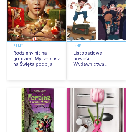
FILMY
INNE
Rodzinny hit na
Listopadowe
grudzień! Mysz-masz
nowości
na Święta podbija
Wydawnictwa
kina pełnią humoru i
Skarpa Warszawska.
przygód
Zaczytaj się jesienią!