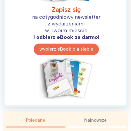
Łódź
Kraków
Zapisz się
Trójmiasto
Południe
na cotygodniowy newsletter
Poznań
Północ
z wydarzeniami
Wrocław
Wszystkie
w Twoim mieście
i odbierz eBook za darmo!
Wybieram
wybierz eBook dla siebie
Polecane
Najnowsze