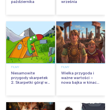
października
września
FILMY
FILMY
Niesamowite
Wielka przygoda i
przygody skarpetek
ważne wartości –
2. Skarpetki górą! w
nowa bajka w kinach
kinach od 12
od 30 stycznia
września