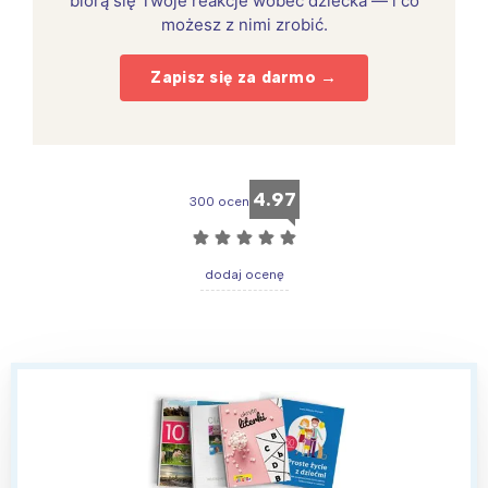
biorą się Twoje reakcje wobec dziecka — i co
możesz z nimi zrobić.
Zapisz się za darmo →
4.97
300 ocen
☆
☆
☆
☆
☆
dodaj ocenę
Interesują mnie wydarzenia z
tego regionu:
Warszawa
Śląsk