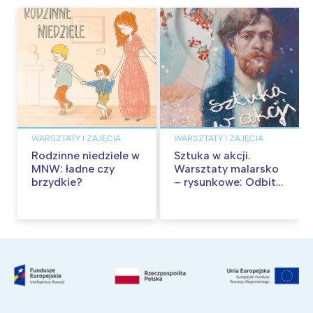
WARSZTATY I ZAJĘCIA
WARSZTATY I ZAJĘCIA
Rodzinne niedziele w
Sztuka w akcji.
MNW: ładne czy
Warsztaty malarsko
brzydkie?
– rysunkowe: Odbite
tekstury – technika
frotażu