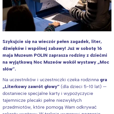
Szykujcie się na wieczór pełen zagadek, liter,
dźwięków i wspólnej zabawy!
Już w sobotę 16
maja Muzeum POLIN zaprasza rodziny z dziećmi
na wyjątkową Noc Muzeów wokół wystawy „Moc
słów”.
Na uczestników i uczestniczki czeka rodzinna
gra
„Literkowy zawrót głowy”
(dla dzieci 5-10 lat) —
dostaniecie specjalne karty i wypożyczycie
tajemnicze plecaki pełne niezwykłych
przedmiotów, które pomogą Wam odkrywać
sekrety wystawy. W trakcie wyprawy: poznacie