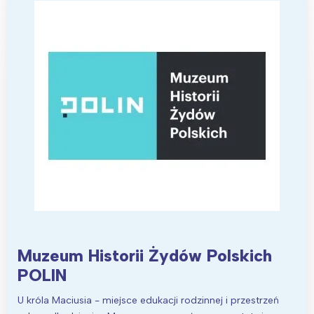
Warszawa
Śląsk
Łódź
Kraków
Trójmiasto
Południe
Poznań
Północ
Wrocław
Wszystkie
Wybieram
Muzeum Historii Żydów Polskich
POLIN
U króla Maciusia - miejsce edukacji rodzinnej i przestrzeń