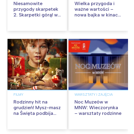
Niesamowite
Wielka przygoda i
przygody skarpetek
ważne wartości –
2. Skarpetki górą! w
nowa bajka w kinach
kinach od 12
od 30 stycznia
września
FILMY
WARSZTATY I ZAJĘCIA
Rodzinny hit na
Noc Muzeów w
grudzień! Mysz-masz
MNW: Wieczorynka
na Święta podbija
– warsztaty rodzinne
kina pełnią humoru i
przygód