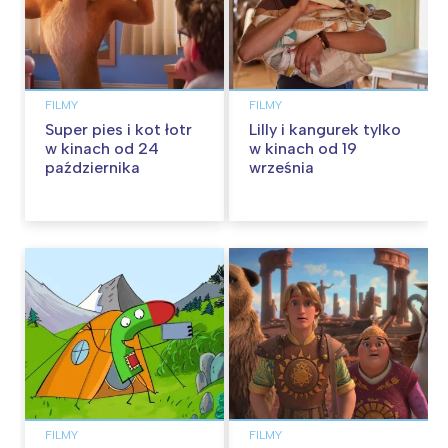
FILMY
FILMY
Super pies i kot łotr
Lilly i kangurek tylko
w kinach od 24
w kinach od 19
października
września
FILMY
FILMY