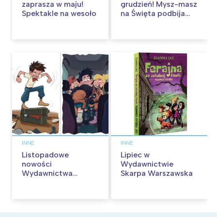
zaprasza w maju!
grudzień! Mysz-masz
Spektakle na wesoło
na Święta podbija
kina pełnią humoru i
przygód
INNE
INNE
Listopadowe
Lipiec w
nowości
Wydawnictwie
Wydawnictwa
Skarpa Warszawska
Skarpa Warszawska.
Zaczytaj się jesienią!