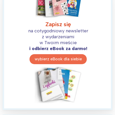
Zapisz się
na cotygodniowy newsletter
z wydarzeniami
w Twoim mieście
i odbierz eBook za darmo!
Interesują mnie wydarzenia z
wybierz eBook dla siebie
tego regionu:
Warszawa
Śląsk
Łódź
Kraków
Trójmiasto
Południe
Poznań
Północ
Wrocław
Wszystkie