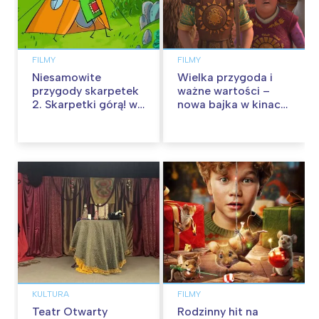
FILMY
FILMY
Niesamowite
Wielka przygoda i
przygody skarpetek
ważne wartości –
2. Skarpetki górą! w
nowa bajka w kinach
kinach od 12
od 30 stycznia
września
KULTURA
FILMY
Teatr Otwarty
Rodzinny hit na