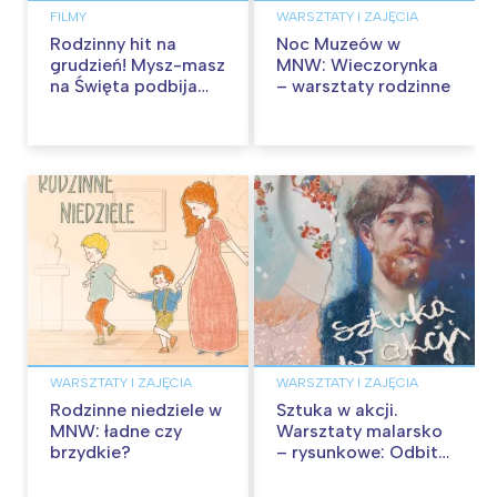
FILMY
WARSZTATY I ZAJĘCIA
Rodzinny hit na
Noc Muzeów w
grudzień! Mysz-masz
MNW: Wieczorynka
na Święta podbija
– warsztaty rodzinne
kina pełnią humoru i
przygód
WARSZTATY I ZAJĘCIA
WARSZTATY I ZAJĘCIA
Rodzinne niedziele w
Sztuka w akcji.
MNW: ładne czy
Warsztaty malarsko
brzydkie?
– rysunkowe: Odbite
tekstury – technika
frotażu