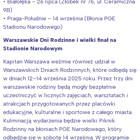
• Białołęka – 26 lipca (Żłobek nr 76, ul. Ceramiczna
9B)
• Praga-Południe – 14 września (Błonia PGE
Stadionu Narodowego)
Warszawskie Dni Rodzinne i wielki finał na
Stadionie Narodowym
Kapitan Warszawa weźmie również udział w
Warszawskich Dniach Rodzinnych, które odbędą się
w dniach 12–14 września 2025 roku. Przez trzy dni
Interesują mnie wydarzenia z
warszawskie rodziny będą mogły bezpłatnie
tego regionu:
uczestniczyć w licznych zajęciach, warsztatach i
atrakcjach przygotowanych przez placówki
Warszawa
Śląsk
edukacyjne, kulturalne i sportowe z całego miasta.
Łódź
Kraków
Kulminacją wydarzenia będzie wielki Piknik
Trójmiasto
Południe
Rodzinny na błoniach PGE Narodowego, który
Poznań
Północ
odbędzie się w sobotę 14 września. W programie