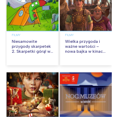
FILMY
FILMY
Niesamowite
Wielka przygoda i
przygody skarpetek
ważne wartości –
2. Skarpetki górą! w
nowa bajka w kinach
kinach od 12
od 30 stycznia
września