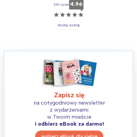
4.96
291 ocen
☆
☆
☆
☆
☆
dodaj ocenę
Zapisz się
na cotygodniowy newsletter
z wydarzeniami
w Twoim mieście
i odbierz eBook za darmo!
wybierz eBook dla siebie