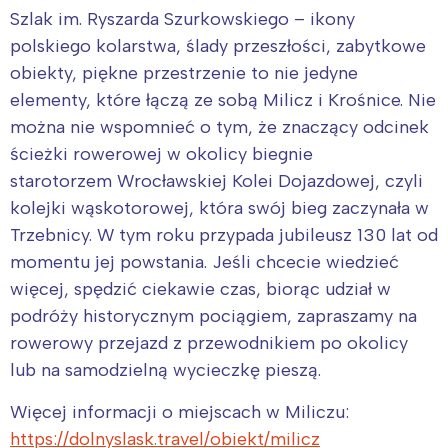
Szlak im. Ryszarda Szurkowskiego – ikony
polskiego kolarstwa, ślady przeszłości, zabytkowe
obiekty, piękne przestrzenie to nie jedyne
elementy, które łączą ze sobą Milicz i Krośnice. Nie
można nie wspomnieć o tym, że znaczący odcinek
ścieżki rowerowej w okolicy biegnie
starotorzem Wrocławskiej Kolei Dojazdowej, czyli
kolejki wąskotorowej, która swój bieg zaczynała w
Trzebnicy. W tym roku przypada jubileusz 130 lat od
Interesują mnie wydarzenia z
momentu jej powstania. Jeśli chcecie wiedzieć
więcej, spędzić ciekawie czas, biorąc udział w
tego regionu:
podróży historycznym pociągiem, zapraszamy na
rowerowy przejazd z przewodnikiem po okolicy
Warszawa
Śląsk
lub na samodzielną wycieczkę pieszą.
Łódź
Kraków
Więcej informacji o miejscach w Miliczu:
Trójmiasto
Południe
https://dolnyslask.travel/obiekt/milicz
Poznań
Północ