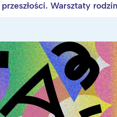
 przeszłości. Warsztaty rodzi
ia i jej płatki
Pszczoła i kwitnący ul