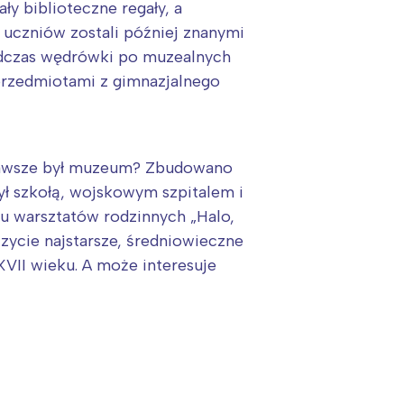
ły biblioteczne regały, a
 uczniów zostali później znanymi
odczas wędrówki po muzealnych
 przedmiotami z gimnazjalnego
 zawsze był muzeum? Zbudowano
był szkołą, wojskowym szpitalem i
u warsztatów rodzinnych „Halo,
zycie najstarsze, średniowieczne
XVII wieku. A może interesuje