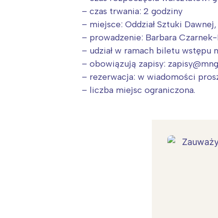
– czas trwania: 2 godziny
– miejsce: Oddział Sztuki Dawnej, 
– prowadzenie: Barbara Czarnek-P
– udział w ramach biletu wstępu 
– obowiązują zapisy: zapisy@mng.
– rezerwacja: w wiadomości prosz
– liczba miejsc ograniczona.
W
Ł
T
P
W