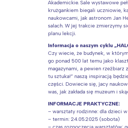
Akademickie. Sale wystawowe pełni
krużgankiem biegali uczniowie, k
naukowcami, jak astronom Jan H
salach. W jej trakcie zmierzymy 
planu lekcji.
Informacja o naszym cyklu „HA
Czy wiecie, że budynek, w któr
go ponad 500 lat temu jako klaszt
magazynami, a pewien rzeźbiarz z
tu sztuka!” naszą inspiracją będz
części. Dowiecie się, jacy naukow
was, jak zakłada się muzeum i sk
INFORMACJE PRAKTYCZNE:
– warsztaty rodzinne: dla dzieci w
– termin: 24.05.2025 (sobota)
– czas rozpoczęcia warsztatów: go