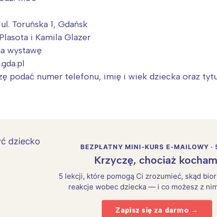
ul. Toruńska 1, Gdańsk
lasota i Kamila Glazer
na wystawę
gda.pl
Interesują mnie wydarzenia z tego regionu
ę podać numer telefonu, imię i wiek dziecka oraz tyt
arszawa
Śląsk
ódź
Kraków
rójmiasto
Południe
oznań
Północ
BEZPŁATNY MINI-KURS E-MAILOWY · 
Krzyczę, chociaż kocham
rocław
Wszystkie
5 lekcji, które pomogą Ci zrozumieć, skąd bio
reakcje wobec dziecka — i co możesz z nim
Wybieram
Zapisz się za darmo →