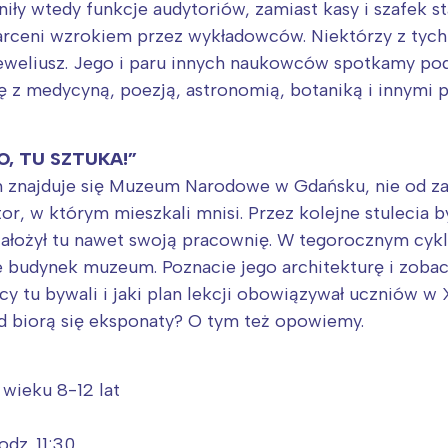
ły wtedy funkcje audytoriów, zamiast kasy i szafek sta
arceni wzrokiem przez wykładowców. Niektórzy z tych
eweliusz. Jego i paru innych naukowców spotkamy p
się z medycyną, poezją, astronomią, botaniką i innymi
LO, TU SZTUKA!”
ym znajduje się Muzeum Narodowe w Gdańsku, nie od
or, w którym mieszkali mnisi. Przez kolejne stulecia 
ałożył tu nawet swoją pracownię. W tegorocznym cykl
ie budynek muzeum. Poznacie jego architekturę i zobac
cy tu bywali i jaki plan lekcji obowiązywał uczniów w 
ąd biorą się eksponaty? O tym też opowiemy.
 wieku 8-12 lat
dz. 11:30