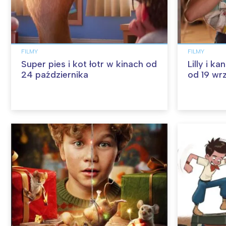
FILMY
FILMY
Super pies i kot łotr w kinach od
Lilly i k
24 października
od 19 wr