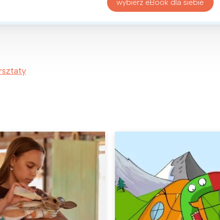
wybierz eBook dla siebie
rsztaty