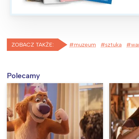
ZOBACZ TAKŻE:
muzeum
sztuka
wa
Polecamy