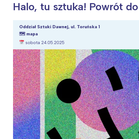
Halo, tu sztuka! Powrót do
Oddział Sztuki Dawnej, ul. Toruńska 1
🗺
mapa
Wiosenny koncert ptaków na płocie
Kwitnąca wiśn
sobota 24.05.2025