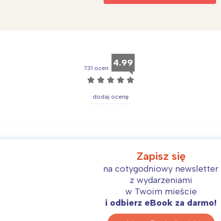
4.99
731 ocen
☆
☆
☆
☆
☆
dodaj ocenę
Zapisz się
na cotygodniowy newsletter
z wydarzeniami
w Twoim mieście
i odbierz eBook za darmo!