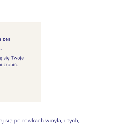
5 DNI
.
rą się Twoje
i zrobić.
j się po rowkach winyla, i tych,