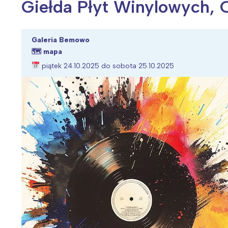
Giełda Płyt Winylowych, 
Galeria Bemowo
🗺
mapa
Wiosenny koncert ptaków na płocie
Kwitnąca wiśn
piątek 24.10.2025 do sobota 25.10.2025