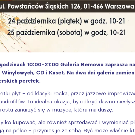
godzinach 10:00-21:00 Galeria Bemowo zaprasza na
 Winylowych, CD i Kaset. Na dwa dni galeria zamie
rskich perełek.
ki płyt – od klasyki rocka, przez jazzowe improwizacj
udiofilów. To idealna okazja, by odkryć dawno niesły
prostu zanurzyć się w muzyce, która ma duszę.
tylko kupować, ale również sprzedawać i wymieniać pł
ają na półce – przynieś je ze sobą. Być może właśnie k