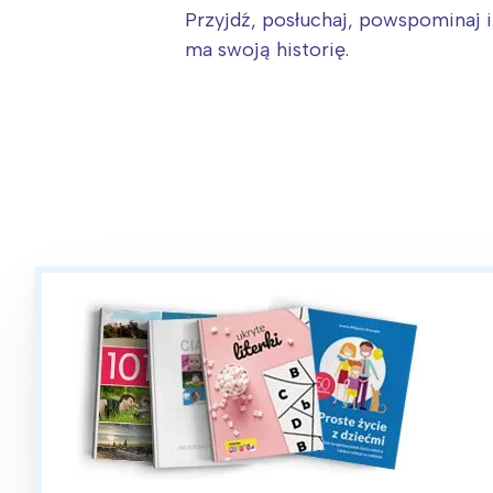
Przyjdź, posłuchaj, powspominaj 
ma swoją historię.
W
Ł
T
P
W