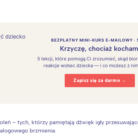
BEZPŁATNY MINI-KURS E-MAILOWY · 
Krzyczę, chociaż kocham
5 lekcji, które pomogą Ci zrozumieć, skąd bio
reakcje wobec dziecka — i co możesz z nim
Zapisz się za darmo →
leń – tych, którzy pamiętają dźwięk igły przesuwające
nalogowego brzmienia.