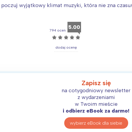
i poczuj wyjątkowy klimat muzyki, która nie zna czasu
Interesują mnie wydarzenia z tego regionu
5.00
arszawa
Śląsk
794 ocen
☆
☆
☆
☆
☆
ódź
Kraków
rójmiasto
Południe
dodaj ocenę
oznań
Północ
rocław
Wszystkie
Wybieram
Zapisz się
na cotygodniowy newsletter
z wydarzeniami
w Twoim mieście
i odbierz eBook za darmo!
wybierz eBook dla siebie