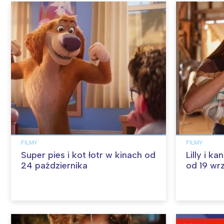
FILMY
FILMY
Super pies i kot łotr w kinach od
Lilly i k
24 października
od 19 wr