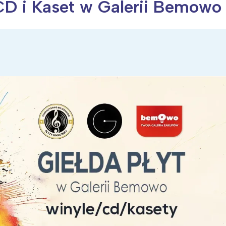
CD i Kaset w Galerii Bemowo
ia i jej płatki
Pszczoła i kwitnący ul