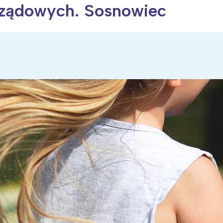
arządowych. Sosnowiec
ia i jej płatki
Pszczoła i kwitnący ul