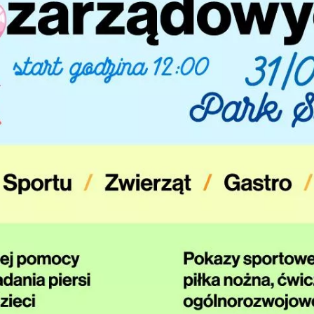
Interesują mnie wydarzenia z tego regionu
arszawa
Śląsk
ódź
Kraków