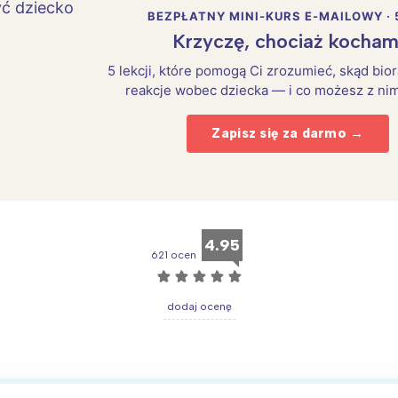
BEZPŁATNY MINI-KURS E-MAILOWY · 
Krzyczę, chociaż kocham
5 lekcji, które pomogą Ci zrozumieć, skąd bio
reakcje wobec dziecka — i co możesz z nim
Zapisz się za darmo →
4.95
621 ocen
☆
☆
☆
☆
☆
dodaj ocenę