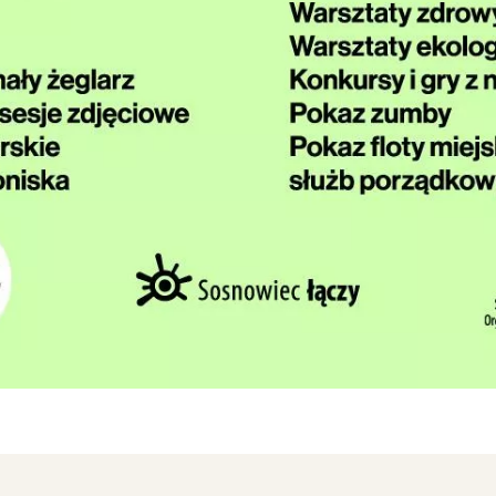
rójmiasto
Południe
oznań
Północ
rocław
Wszystkie
Wybieram