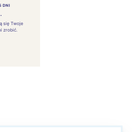
5 DNI
.
rą się Twoje
i zrobić.