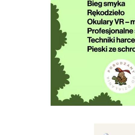
T
P
W