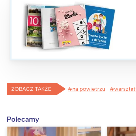
ZOBACZ TAKŻE:
na powietrzu
warsztat
Polecamy