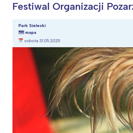
Festiwal Organizacji Poz
Park Sielecki
🗺
mapa
Wiosenny koncert ptaków na płocie
Kwitnąca wiśn
sobota 31.05.2025