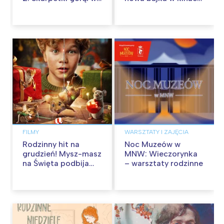
kinach od 12
od 30 stycznia
września
FILMY
WARSZTATY I ZAJĘCIA
Rodzinny hit na
Noc Muzeów w
grudzień! Mysz-masz
MNW: Wieczorynka
na Święta podbija
– warsztaty rodzinne
kina pełnią humoru i
przygód