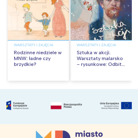
WARSZTATY I ZAJĘCIA
WARSZTATY I ZAJĘCIA
Rodzinne niedziele w
Sztuka w akcji.
MNW: ładne czy
Warsztaty malarsko
brzydkie?
– rysunkowe: Odbite
tekstury – technika
frotażu