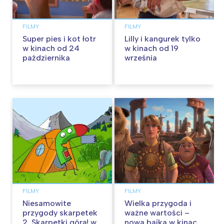
FILMY
FILMY
Super pies i kot łotr
Lilly i kangurek tylko
w kinach od 24
w kinach od 19
października
września
FILMY
FILMY
Niesamowite
Wielka przygoda i
przygody skarpetek
ważne wartości –
2. Skarpetki górą! w
nowa bajka w kinach