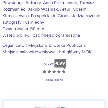
Powsinoga. Autorzy: Anna Rozmianiec, Tomasz
Rozmianiec, Jakub Woźniak, Artur „Sosen”
Klimaszewski. Po spektaklu Ciocia Jadzia rozdaje
autografy i uśmiechy.
Czas trwania: 50 min.
Wstęp wolny, ilość miejsc ograniczona.
Interesują mnie wydarzenia z
tego regionu:
Organizator: Miejska Biblioteka Publiczna
Miejsce: sala widowiskowa i hol główny MOK.
Warszawa
Śląsk
4.99
173 ocen
Łódź
Kraków
☆
☆
☆
☆
☆
Trójmiasto
Południe
dodaj ocenę
Poznań
Północ
Wrocław
Wszystkie
Wybieram