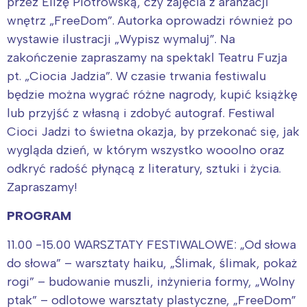
przez Elizę Piotrowską, czy zajęcia z aranżacji
wnętrz „FreeDom”. Autorka oprowadzi również po
wystawie ilustracji „Wypisz wymaluj”. Na
zakończenie zapraszamy na spektakl Teatru Fuzja
pt. „Ciocia Jadzia”. W czasie trwania festiwalu
będzie można wygrać różne nagrody, kupić książkę
lub przyjść z własną i zdobyć autograf. Festiwal
Cioci Jadzi to świetna okazja, by przekonać się, jak
wygląda dzień, w którym wszystko wooolno oraz
odkryć radość płynącą z literatury, sztuki i życia.
Zapraszamy!
PROGRAM
11.00 -15.00 WARSZTATY FESTIWALOWE: „Od słowa
do słowa” – warsztaty haiku, „Ślimak, ślimak, pokaż
rogi” – budowanie muszli, inżynieria formy, „Wolny
ptak” – odlotowe warsztaty plastyczne, „FreeDom”