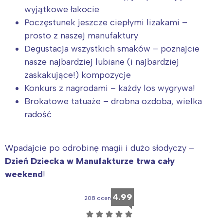
wyjątkowe łakocie
Poczęstunek jeszcze ciepłymi lizakami –
prosto z naszej manufaktury
Degustacja wszystkich smaków – poznajcie
nasze najbardziej lubiane (i najbardziej
zaskakujące!) kompozycje
Konkurs z nagrodami – każdy los wygrywa!
Brokatowe tatuaże – drobna ozdoba, wielka
radość
Wpadajcie po odrobinę magii i dużo słodyczy –
Dzień Dziecka w Manufakturze trwa cały
weekend
!
4.99
208 ocen
☆
☆
☆
☆
☆