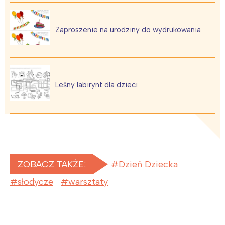
Zaproszenie na urodziny do wydrukowania
Leśny labirynt dla dzieci
ZOBACZ TAKŻE:
Dzień Dziecka
słodycze
warsztaty