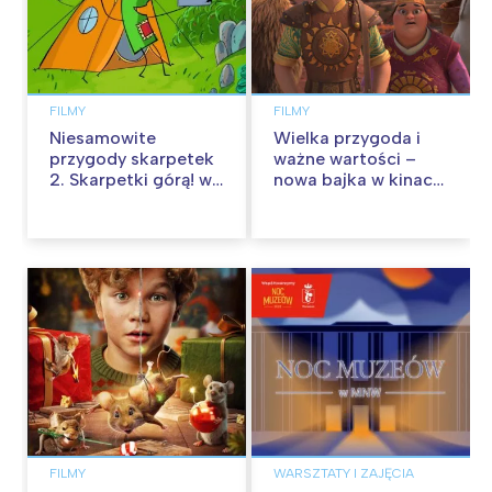
FILMY
FILMY
Niesamowite
Wielka przygoda i
przygody skarpetek
ważne wartości –
2. Skarpetki górą! w
nowa bajka w kinach
kinach od 12
od 30 stycznia
września
FILMY
WARSZTATY I ZAJĘCIA