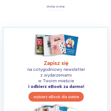
dodaj ocenę
Interesują mnie wydarzenia z
Zapisz się
tego regionu:
na cotygodniowy newsletter
z wydarzeniami
w Twoim mieście
Warszawa
Śląsk
i odbierz eBook za darmo!
Łódź
Kraków
wybierz eBook dla siebie
Trójmiasto
Południe
Poznań
Północ