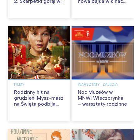
2. Skarpetki górą! w
nowa bajka w kinach
kinach od 12
od 30 stycznia
września
FILMY
WARSZTATY I ZAJĘCIA
Rodzinny hit na
Noc Muzeów w
grudzień! Mysz-masz
MNW: Wieczorynka
na Święta podbija
– warsztaty rodzinne
kina pełnią humoru i
przygód