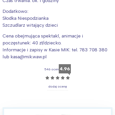
Czas trwania: ok. 1 godziny
Dodatkowo:
Słodka Niespodzianka
Szczudlarz witający dzieci
Cena obejmująca spektakl, animacje i
Interesują mnie wydarzenia z
poczęstunek: 40 zł/dziecko.
tego regionu:
Informacje i zapisy w Kasie MIK: tel. 783 708 380
lub kasa@mik.waw.pl
Warszawa
Śląsk
4.96
546 ocen
Łódź
Kraków
☆
☆
☆
☆
☆
Trójmiasto
Południe
dodaj ocenę
Poznań
Północ
Wrocław
Wszystkie
Wybieram