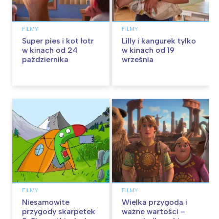
FILMY
FILMY
Super pies i kot łotr
Lilly i kangurek tylko
w kinach od 24
w kinach od 19
października
września
FILMY
FILMY
Niesamowite
Wielka przygoda i
przygody skarpetek
ważne wartości –