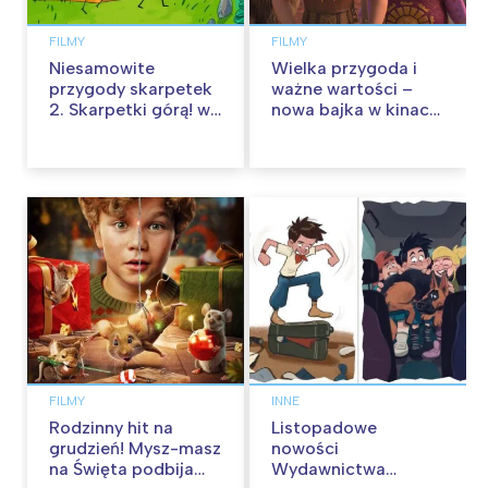
FILMY
FILMY
Niesamowite
Wielka przygoda i
przygody skarpetek
ważne wartości –
2. Skarpetki górą! w
nowa bajka w kinach
kinach od 12
od 30 stycznia
września
FILMY
INNE
Rodzinny hit na
Listopadowe
grudzień! Mysz-masz
nowości
na Święta podbija
Wydawnictwa