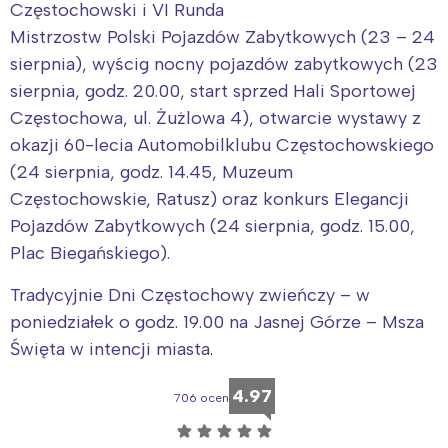
Częstochowski i VI Runda
tego regionu:
Mistrzostw Polski Pojazdów Zabytkowych (23 – 24
sierpnia), wyścig nocny pojazdów zabytkowych (23
Warszawa
Śląsk
sierpnia, godz. 20.00, start sprzed Hali Sportowej
Łódź
Kraków
Częstochowa, ul. Żużlowa 4), otwarcie wystawy z
Trójmiasto
Południe
okazji 60-lecia Automobilklubu Częstochowskiego
Poznań
Północ
(24 sierpnia, godz. 14.45, Muzeum
Wrocław
Wszystkie
Częstochowskie, Ratusz) oraz konkurs Elegancji
Pojazdów Zabytkowych (24 sierpnia, godz. 15.00,
Plac Biegańskiego).
Wybieram
Tradycyjnie Dni Częstochowy zwieńczy – w
poniedziałek o godz. 19.00 na Jasnej Górze – Msza
Święta w intencji miasta.
4.97
706 ocen
☆
☆
☆
☆
☆