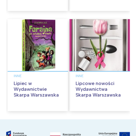
kina pełnią humoru i
Skarpa Warszawska.
przygód
Zaczytaj się jesienią!
INNE
INNE
Lipiec w
Lipcowe nowości
Wydawnictwie
Wydawnictwa
Skarpa Warszawska
Skarpa Warszawska