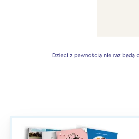
Dzieci z pewnością nie raz będą 
W
Ł