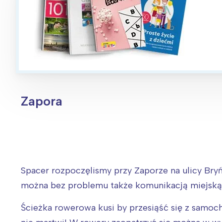
T
P
W
Zapora
Spacer rozpoczęlismy przy Zaporze na ulicy Bryńs
można bez problemu także komunikacją miejską ( 
Ścieżka rowerowa kusi by przesiąść się z samoch