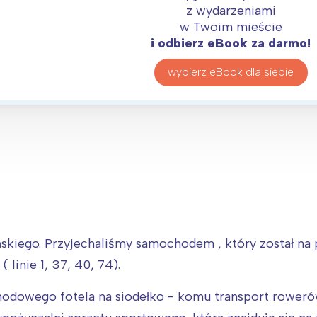
rójmiasto
Południe
z wydarzeniami
oznań
Północ
w Twoim mieście
i odbierz eBook za darmo!
rocław
Wszystkie
wybierz eBook dla siebie
Wybieram
kiego. Przyjechaliśmy samochodem , który został na pa
linie 1, 37, 40, 74).
odowego fotela na siodełko - komu transport rowerów 