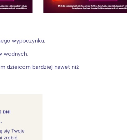
wnego wypoczynku.
ów wodnych.
ym dzieicom bardziej nawet niż
5 DNI
.
rą się Twoje
i zrobić.