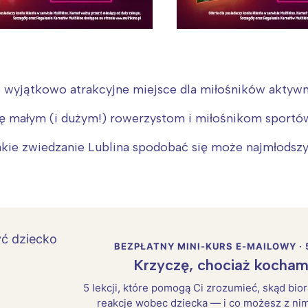
o wyjątkowo atrakcyjne miejsce dla miłośników akty
ię małym (i dużym!) rowerzystom i miłośnikom sport
akie zwiedzanie Lublina spodobać się może najmłodsz
BEZPŁATNY MINI-KURS E-MAILOWY · 
Krzyczę, chociaż kocham
5 lekcji, które pomogą Ci zrozumieć, skąd bio
reakcje wobec dziecka — i co możesz z nim