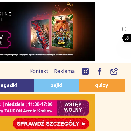
Kontakt
Reklama
PRZEPISY
AGADKI
QUIZY
zagadki
bajki
quizy
Lody
giczne
Geograficzne
Śmieszne przepisy
ukacyjne
O zwierzętach
Ciasta i ciasteczka
mieszne
O bajkach
Desery dla dzieci
zwierzętach
Z lektur
Coś do picia
a dzieci 10-12 lat
Dla przedszkolaków
uiz wiedzy ogólnej dla
Wiosna – quiz