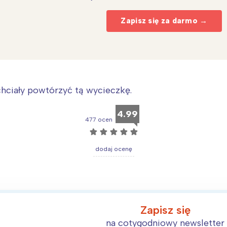
Zapisz się za darmo →
chciały powtórzyć tą wycieczkę.
4.99
477 ocen
☆
☆
☆
☆
☆
dodaj ocenę
Interesują mnie wydarzenia z tego regionu
arszawa
Śląsk
Zapisz się
ódź
Kraków
na cotygodniowy newsletter