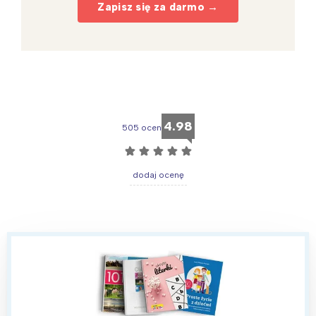
Zapisz się za darmo →
4.98
505 ocen
☆
☆
☆
☆
☆
dodaj ocenę