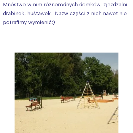
Mnóstwo w nim różnorodnych domków, zjeżdżalni,
drabinek, huśtawek… Nazw części z nich nawet nie
potrafimy wymienić:)
Interesują mnie wydarzenia z
tego regionu:
Warszawa
Śląsk
Łódź
Kraków
Trójmiasto
Południe
Poznań
Północ
Wrocław
Wszystkie