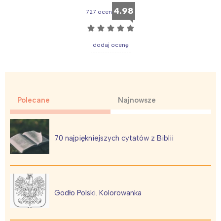
4.98
727 ocen
☆
☆
☆
☆
☆
dodaj ocenę
Polecane
Najnowsze
70 najpiękniejszych cytatów z Biblii
Godło Polski. Kolorowanka