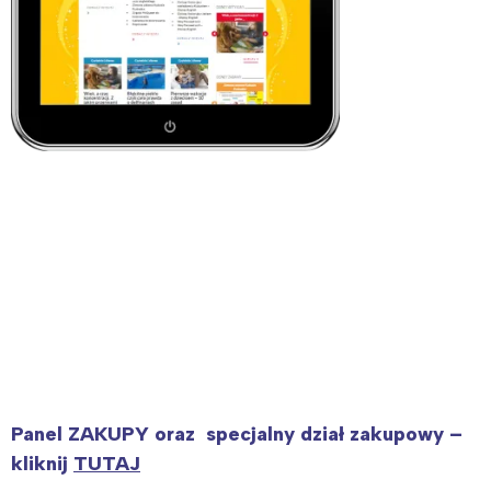
Interesują mnie wydarzenia z
tego regionu:
Warszawa
Śląsk
Łódź
Kraków
Trójmiasto
Południe
Poznań
Północ
Wrocław
Wszystkie
Wybieram
Panel ZAKUPY oraz specjalny dział zakupowy –
kliknij
TUTAJ