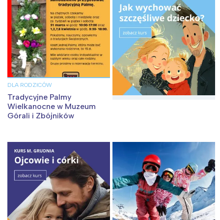
Łódź
Kraków
Trójmiasto
Południe
Poznań
Północ
Wrocław
Wszystkie
DLA RODZICÓW
Wybieram
Tradycyjne Palmy
Wielkanocne w Muzeum
Górali i Zbójników