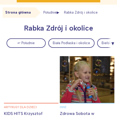
Strona główna
Południe
Rabka Zdrój i okolice
Rabka Zdrój i okolice
↩ Południe
Biała Podlaska i okolice
Bielsko-B
ARTYKUŁY DLA DZIECI
INNE
KIDS HITS Krzysztof
Zdrowa Sobota w