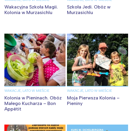
Wakacyjna Szkoła Magii.
Szkoła Jedi. Obóz w
Kolonia w Murzasichlu
Murzasichlu
WAKACJE, LATO W MIEŚCIE
WAKACJE, LATO W MIEŚCIE
Kolonia w Pieninach. Obóz
Moja Pierwsza Kolonia –
Interesują mnie wydarzenia z
Małego Kucharza – Bon
Pieniny
Appétit
tego regionu:
Warszawa
Śląsk