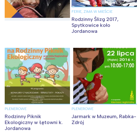
FERIE, ZIMA W MIEŚCIE
Rodzinny Ślizg 2017,
Spytkowice koło
Jordanowa
PLENEROWE
PLENEROWE
Rodzinny Piknik
Jarmark w Muzeum, Rabka-
Ekologiczny w Łętowni k.
Zdrój
Jordanowa