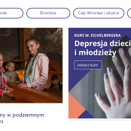
orek
Brochów
Cały Wrocław i okolice
ia i jej płatki
Pszczoła i kwitnący ul
Interesują mnie wydarzenia z tego regionu
arszawa
Śląsk
ódź
Kraków
cny w podziemnym
ku
rójmiasto
Południe