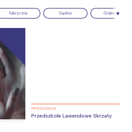
Fabryczna
Gądów
Grabiszyn
Wiewiórka na kwitnącym polu
:
PRZEDSZKOLA
Przedszkole Lawendowe Skrzaty