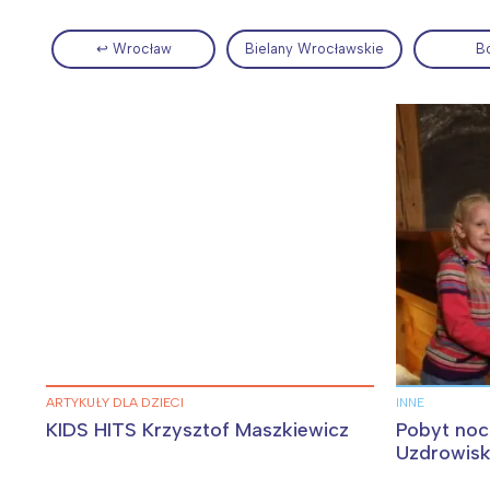
↩ Wrocław
Bielany Wrocławskie
B
Wiosenny koncert ptaków na płocie
Kwitnąca wiśn
W
ARTYKUŁY DLA DZIECI
INNE
Ł
KIDS HITS Krzysztof Maszkiewicz
Pobyt no
Uzdrowis
T