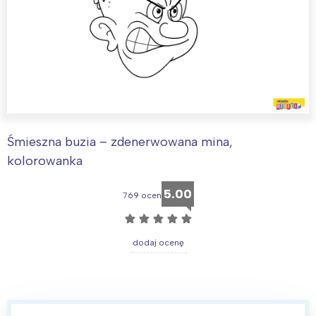
Śmieszna buzia – zdenerwowana mina,
kolorowanka
5.00
769 ocen
☆
☆
☆
☆
☆
dodaj ocenę