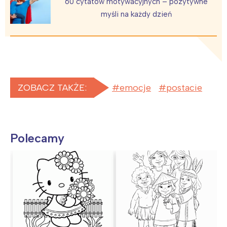
60 cytatów motywacyjnych – pozytywne
myśli na każdy dzień
ZOBACZ TAKŻE:
emocje
postacie
Polecamy