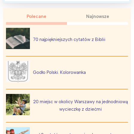
Polecane
Najnowsze
70 najpiękniejszych cytatów z Biblii
Interesują mnie wydarzenia z
tego regionu:
Warszawa
Śląsk
Godło Polski. Kolorowanka
Łódź
Kraków
Trójmiasto
Południe
Poznań
Północ
20 miejsc w okolicy Warszawy na jednodniową
Wrocław
Wszystkie
wycieczkę z dziećmi
Wybieram