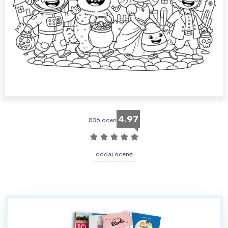
4.97
836 ocen
☆
☆
☆
☆
☆
dodaj ocenę