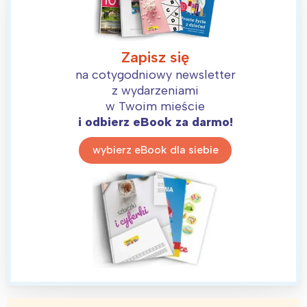
Zapisz się
na cotygodniowy newsletter
z wydarzeniami
w Twoim mieście
i odbierz eBook za darmo!
wybierz eBook dla siebie
Interesują mnie wydarzenia z
tego regionu:
Warszawa
Śląsk
Łódź
Kraków