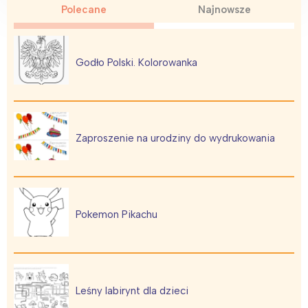
Trójmiasto
Południe
Polecane
Najnowsze
Poznań
Północ
Wrocław
Wszystkie
Godło Polski. Kolorowanka
Wybieram
Zaproszenie na urodziny do wydrukowania
Pokemon Pikachu
Leśny labirynt dla dzieci