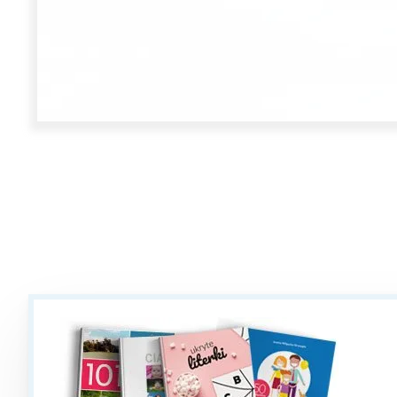
W
Ł
T
P
W