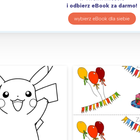
i odbierz eBook za darmo!
wybierz eBook dla siebie