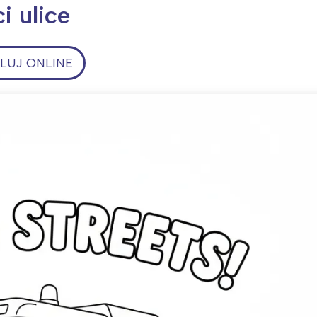
i ulice
UJ ONLINE
ia i jej płatki
Pszczoła i kwitnący ul