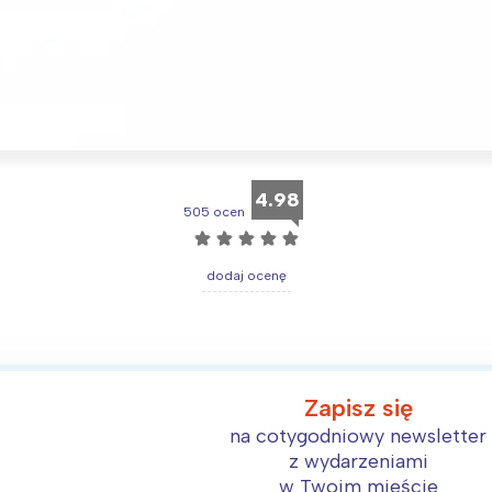
Interesują mnie wydarzenia z tego regionu
arszawa
Śląsk
4.98
505 ocen
ódź
Kraków
☆
☆
☆
☆
☆
rójmiasto
Południe
dodaj ocenę
oznań
Północ
rocław
Wszystkie
Wybieram
Zapisz się
na cotygodniowy newsletter
z wydarzeniami
w Twoim mieście