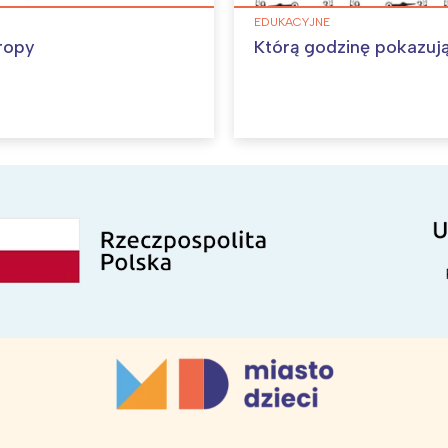
EDUKACYJNE
ropy
Którą godzinę pokazuj