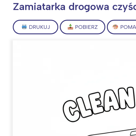
Zamiatarka drogowa czyśc
DRUKUJ
POBIERZ
POMAL
Wiosenny koncert ptaków na płocie
Kwitnąca wiśn