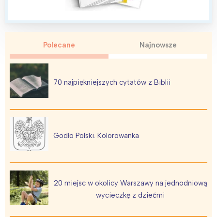
Polecane
Najnowsze
Interesują mnie wydarzenia z
tego regionu:
70 najpiękniejszych cytatów z Biblii
Warszawa
Śląsk
Łódź
Kraków
Trójmiasto
Południe
Godło Polski. Kolorowanka
Poznań
Północ
Wrocław
Wszystkie
20 miejsc w okolicy Warszawy na jednodniową
Wybieram
wycieczkę z dziećmi