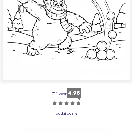
4.98
714 ocen
☆
☆
☆
☆
☆
dodaj ocenę