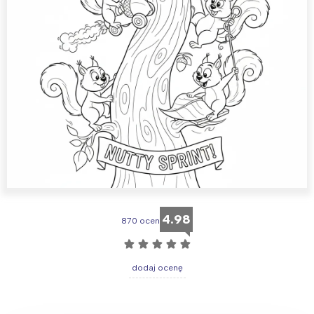
4.98
870 ocen
☆
☆
☆
☆
☆
dodaj ocenę