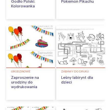
Godło Polski.
Pokemon Pikachu
Kolorowanka
URODZINOWE
ZABAWY DO DRUKU
Zaproszenie na
Leśny labirynt dla
urodziny do
dzieci
wydrukowania