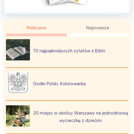
Polecane
Najnowsze
Interesują mnie wydarzenia z
tego regionu:
70 najpiękniejszych cytatów z Biblii
Warszawa
Śląsk
Łódź
Kraków
Trójmiasto
Południe
Godło Polski. Kolorowanka
Poznań
Północ
Wrocław
Wszystkie
20 miejsc w okolicy Warszawy na jednodniową
Wybieram
wycieczkę z dziećmi