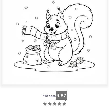
4.97
740 ocen
☆
☆
☆
☆
☆