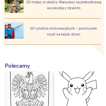
20 miejsc w okolicy Warszawy na jednodniową
Warszawa
Śląsk
wycieczkę z dziećmi
Łódź
Kraków
Trójmiasto
Południe
Poznań
Północ
60 cytatów motywacyjnych – pozytywne
Wrocław
Wszystkie
myśli na każdy dzień
Wybieram
Polecamy