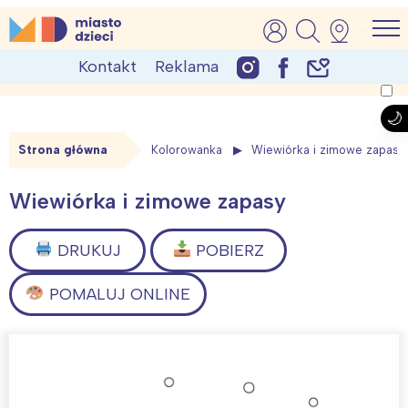
Skip
MiastoDzieci.pl
atrakcje dla dzieci, wydarzenia, imprezy rodzinne
to
Kontakt
Reklama
content
Strona główna
Kolorowanka
Wiewiórka i zimowe zapasy
Wiewiórka i zimowe zapasy
DRUKUJ
POBIERZ
POMALUJ ONLINE