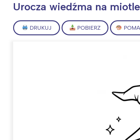
Urocza wiedźma na miotle
DRUKUJ
POBIERZ
POMAL
Wiosenny koncert ptaków na płocie
Kwitnąca wiśn