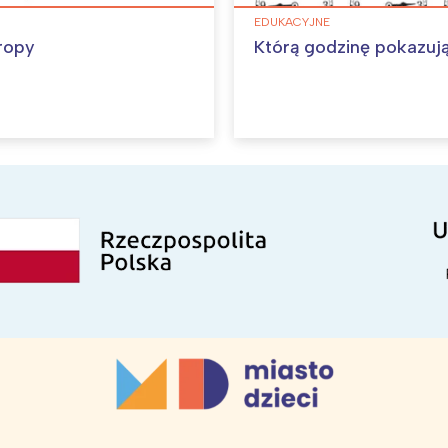
EDUKACYJNE
ropy
Którą godzinę pokazuj