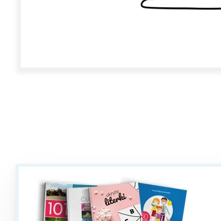
W
Ł
T
P
W