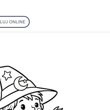
UJ ONLINE
ia i jej płatki
Pszczoła i kwitnący ul