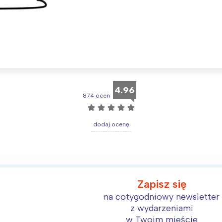
Interesują mnie wydarzenia z tego regionu
4.96
874 ocen
arszawa
Śląsk
☆
☆
☆
☆
☆
ódź
Kraków
dodaj ocenę
rójmiasto
Południe
oznań
Północ
rocław
Wszystkie
Zapisz się
Wybieram
na cotygodniowy newsletter
z wydarzeniami
w Twoim mieście