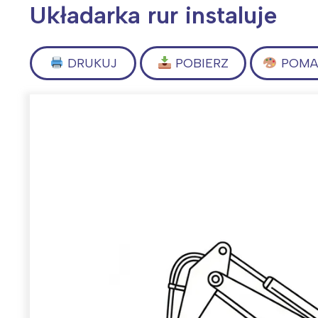
Układarka rur instaluje
DRUKUJ
POBIERZ
POMAL
Wiosenny koncert ptaków na płocie
Kwitnąca wiśn