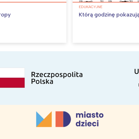
EDUKACYJNE
ropy
Którą godzinę pokazuj