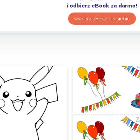
i odbierz eBook za darmo!
wybierz eBook dla siebie