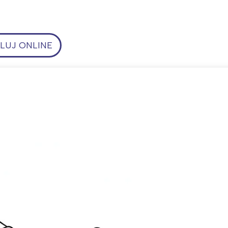
UJ ONLINE
ia i jej płatki
Pszczoła i kwitnący ul