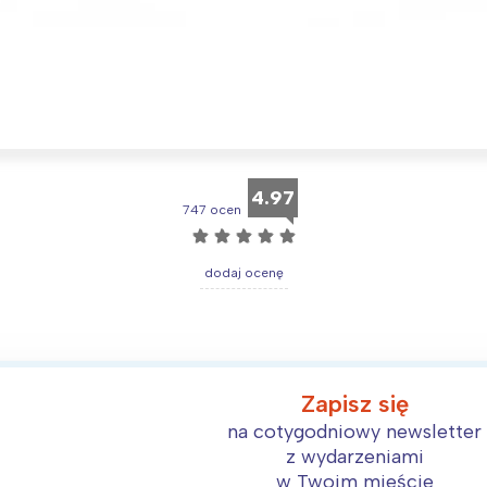
Interesują mnie wydarzenia z tego regionu
4.97
747 ocen
arszawa
Śląsk
☆
☆
☆
☆
☆
ódź
Kraków
dodaj ocenę
rójmiasto
Południe
oznań
Północ
rocław
Wszystkie
Zapisz się
Wybieram
na cotygodniowy newsletter
z wydarzeniami
w Twoim mieście