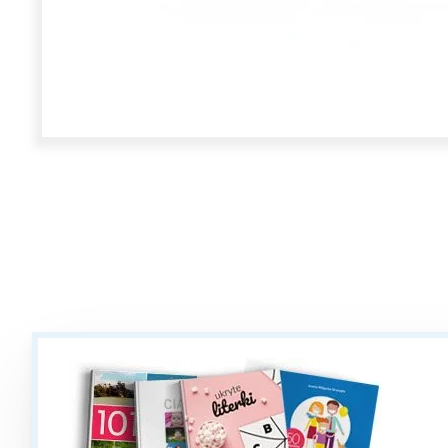
W
Ł
T
P
W