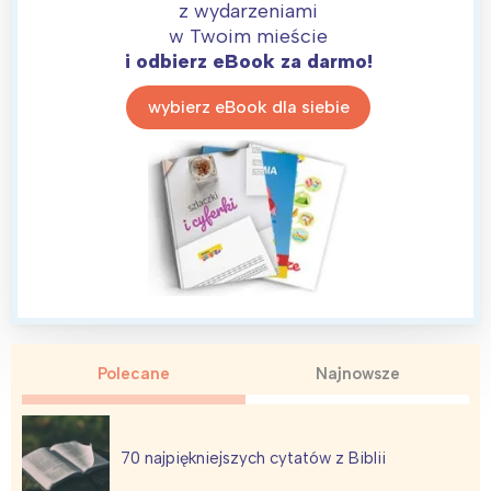
z wydarzeniami
w Twoim mieście
i odbierz eBook za darmo!
wybierz eBook dla siebie
Interesują mnie wydarzenia z
tego regionu:
Warszawa
Śląsk
Polecane
Najnowsze
Łódź
Kraków
Trójmiasto
Południe
Poznań
Północ
70 najpiękniejszych cytatów z Biblii