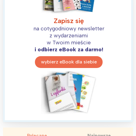
Zapisz się
na cotygodniowy newsletter
z wydarzeniami
w Twoim mieście
i odbierz eBook za darmo!
wybierz eBook dla siebie
Interesują mnie wydarzenia z
tego regionu:
Warszawa
Śląsk
Łódź
Kraków
Trójmiasto
Południe
Polecane
Najnowsze