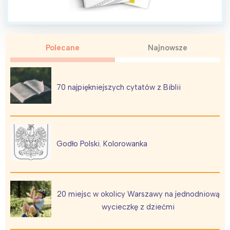
Polecane
Najnowsze
Interesują mnie wydarzenia z
tego regionu:
70 najpiękniejszych cytatów z Biblii
Warszawa
Śląsk
Łódź
Kraków
Trójmiasto
Południe
Godło Polski. Kolorowanka
Poznań
Północ
Wrocław
Wszystkie
20 miejsc w okolicy Warszawy na jednodniową
Wybieram
wycieczkę z dziećmi