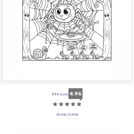
4.96
594 ocen
☆
☆
☆
☆
☆
dodaj ocenę