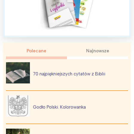
Interesują mnie wydarzenia z
Polecane
Najnowsze
tego regionu:
Warszawa
Śląsk
70 najpiękniejszych cytatów z Biblii
Łódź
Kraków
Trójmiasto
Południe
Poznań
Północ
Godło Polski. Kolorowanka
Wrocław
Wszystkie
Wybieram