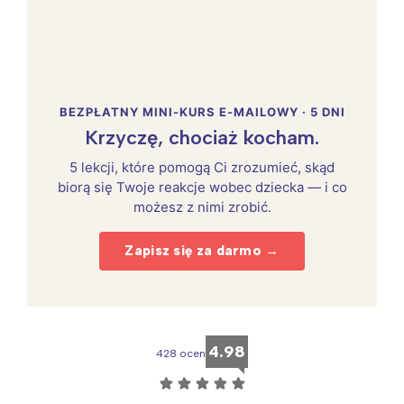
BEZPŁATNY MINI-KURS E-MAILOWY · 5 DNI
Krzyczę, chociaż kocham.
5 lekcji, które pomogą Ci zrozumieć, skąd
biorą się Twoje reakcje wobec dziecka — i co
możesz z nimi zrobić.
Zapisz się za darmo →
4.98
428 ocen
☆
☆
☆
☆
☆