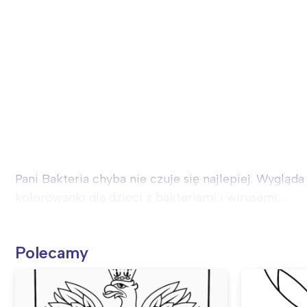
Pani Bakteria chyba nie czuje się najlepiej. Wyglą
kolorowanki dla dzieci z bakteriami i wirusami,...
Polecamy