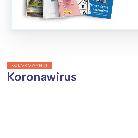
T
P
W
KOLOROWANKI
Koronawirus