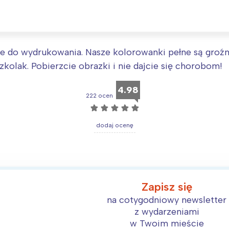
 do wydrukowania. Nasze kolorowanki pełne są groźny
zkolak. Pobierzcie obrazki i nie dajcie się chorobom!
4.98
222 ocen
☆
☆
☆
☆
☆
dodaj ocenę
Interesują mnie wydarzenia z tego regionu
Zapisz się
arszawa
Śląsk
na cotygodniowy newsletter
z wydarzeniami
ódź
Kraków
w Twoim mieście