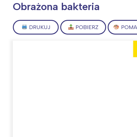
Obrażona bakteria
DRUKUJ
POBIERZ
POMAL
Wiosenny koncert ptaków na płocie
Kwitnąca wiśn