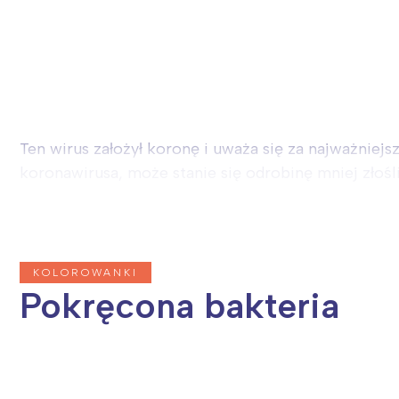
Ten wirus założył koronę i uważa się za najważniej
koronawirusa, może stanie się odrobinę mniej złośli
KOLOROWANKI
Pokręcona bakteria