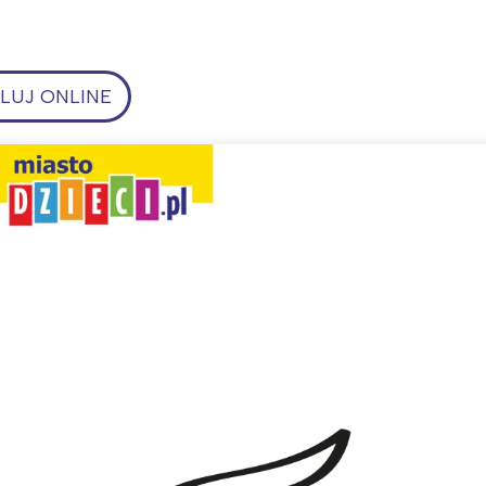
UJ ONLINE
ia i jej płatki
Pszczoła i kwitnący ul