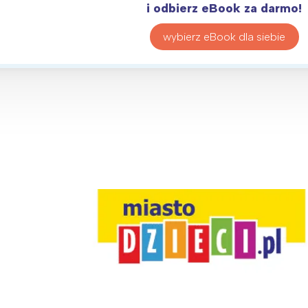
rójmiasto
Południe
i odbierz eBook za darmo!
oznań
Północ
wybierz eBook dla siebie
rocław
Wszystkie
Wybieram