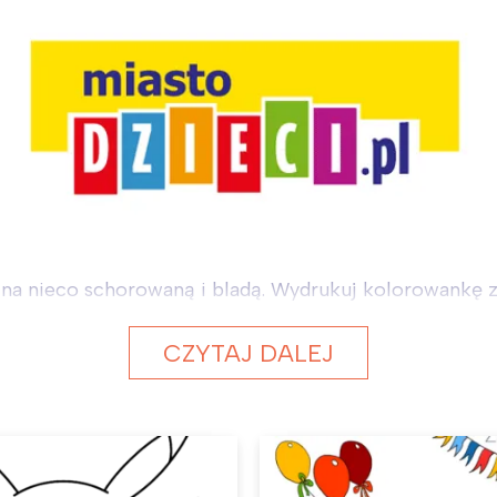
da na nieco schorowaną i bladą. Wydrukuj kolorowankę 
CZYTAJ DALEJ